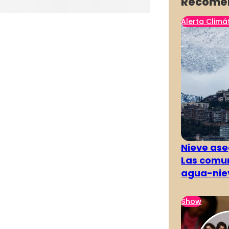
Recome
Alerta Climá
Nieve ase
Las comun
agua-nie
Show