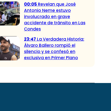
00:05
Revelan que José
Antonio Neme estuvo
involucrado en grave
accidente de tránsito en Las
Condes
23:47
La Verdadera Historia:
Álvaro Ballero rompió el
silencio y se confesó en
exclusiva en Primer Plano