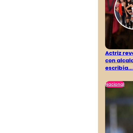
Actriz rev
con alcal
escribía...
Nacional