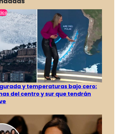
ndadas
tica
gurada y temperaturas bajo cero:
as del centro y sur que tendrán
ve