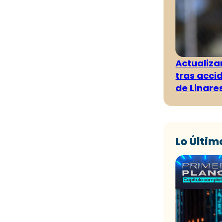
Actualiza
tras acci
de Linare
Lo Últim