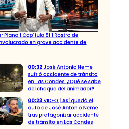
r Plano | Capítulo 81 | Rostro de
 involucrado en grave accidente de
00:32
José Antonio Neme
sufrió accidente de tránsito
en Las Condes: ¿Qué se sabe
del choque del animador?
00:23
VIDEO | Así quedó el
auto de José Antonio Neme
tras protagonizar accidente
de tránsito en Las Condes