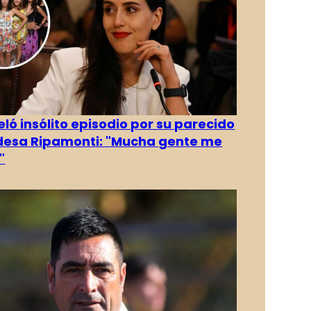
eló insólito episodio por su parecido
desa Ripamonti: "Mucha gente me
"