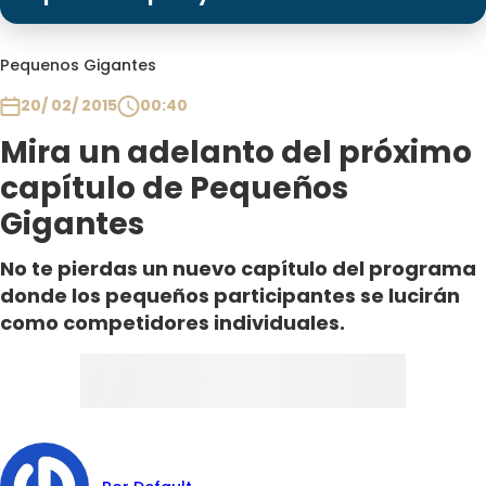
Programas
Club De La Comedia
Pequenos Gigantes
Contigo en Directo
20/ 02/ 2015
00:40
Plan Perfecto
Mira un adelanto del próximo
El Tiempo
capítulo de Pequeños
Sabingo
Gigantes
Todos Los Programas
No te pierdas un nuevo capítulo del programa
donde los pequeños participantes se lucirán
como competidores individuales.