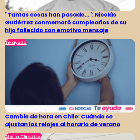
"Tantas cosas han pasado...": Nicolás
Gutiérrez conmemoró cumpleaños de su
hijo fallecido con emotivo mensaje
Te ayuda
Cambio de hora en Chile: Cuándo se
ajustan los relojes al horario de verano
Alerta Climática