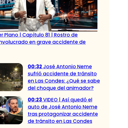
r Plano | Capítulo 81 | Rostro de
 involucrado en grave accidente de
00:32
José Antonio Neme
sufrió accidente de tránsito
en Las Condes: ¿Qué se sabe
del choque del animador?
00:23
VIDEO | Así quedó el
auto de José Antonio Neme
tras protagonizar accidente
de tránsito en Las Condes