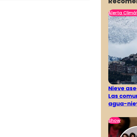
Recome
Alerta Climá
Nieve ase
Las comun
agua-nie
Show