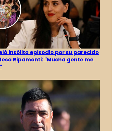
eló insólito episodio por su parecido
desa Ripamonti: "Mucha gente me
"