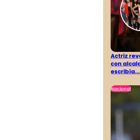
Actriz rev
con alcal
escribía...
Nacional