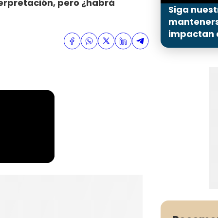
nterpretación, pero ¿habrá
Siga nuest
mantenerse
impactan a