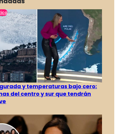
ndadas
tica
gurada y temperaturas bajo cero:
as del centro y sur que tendrán
ve