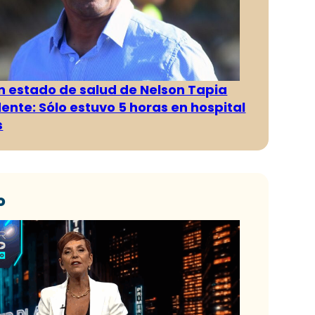
n estado de salud de Nelson Tapia
dente: Sólo estuvo 5 horas en hospital
s
o