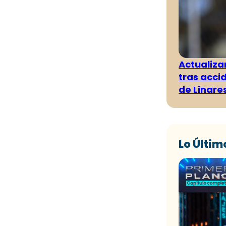
Actualiza
tras acci
de Linare
Lo Últim