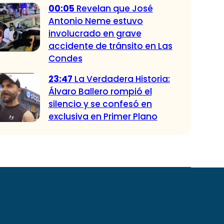
00:05
Revelan que José
Antonio Neme estuvo
involucrado en grave
accidente de tránsito en Las
Condes
23:47
La Verdadera Historia:
Álvaro Ballero rompió el
silencio y se confesó en
exclusiva en Primer Plano