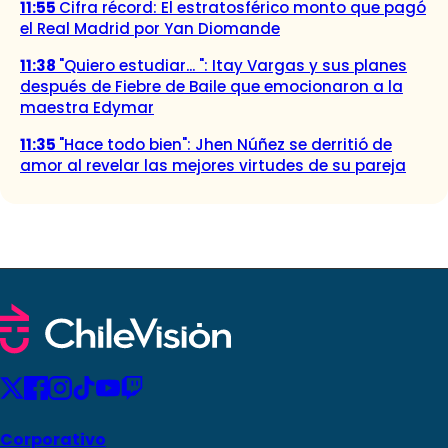
11:55
Cifra récord: El estratosférico monto que pagó
el Real Madrid por Yan Diomande
11:38
"Quiero estudiar... ": Itay Vargas y sus planes
después de Fiebre de Baile que emocionaron a la
maestra Edymar
11:35
"Hace todo bien": Jhen Núñez se derritió de
amor al revelar las mejores virtudes de su pareja
Corporativo