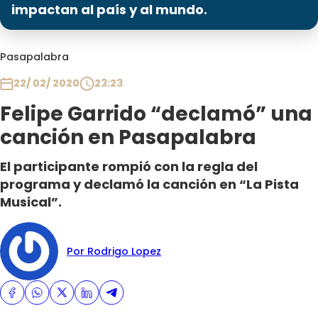
Programas
impactan al país y al mundo.
Club De La Comedia
Pasapalabra
Contigo en Directo
Plan Perfecto
22/ 02/ 2020
23:23
El Tiempo
Felipe Garrido “declamó” una
Sabingo
canción en Pasapalabra
Todos Los Programas
El participante rompió con la regla del
programa y declamó la canción en “La Pista
Musical”.
Por Rodrigo Lopez