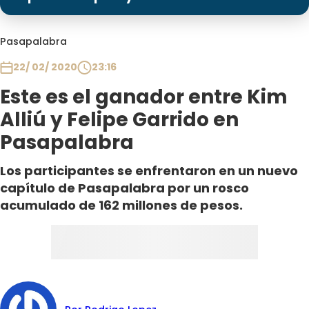
Programas
Club De La Comedia
Pasapalabra
Contigo en Directo
22/ 02/ 2020
23:16
Plan Perfecto
Este es el ganador entre Kim
El Tiempo
Alliú y Felipe Garrido en
Sabingo
Pasapalabra
Todos Los Programas
Los participantes se enfrentaron en un nuevo
capítulo de Pasapalabra por un rosco
acumulado de 162 millones de pesos.