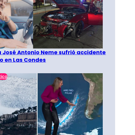
a José Antonio Neme sufrió accidente
to en Las Condes
tica