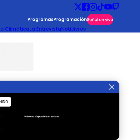
Programas
Programación
Señal en vivo
ta Climática
La Entrevista
Noticieros