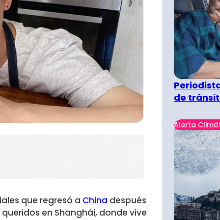
Periodist
de tránsi
Alerta Climá
iales que regresó a
China
después
 queridos en Shanghái, donde vive