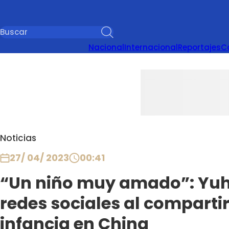
Nacional
Internacional
Reportajes
C
Noticias
27/ 04/ 2023
00:41
“Un niño muy amado”: Yuhu
redes sociales al compartir
infancia en China