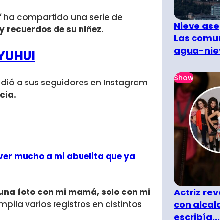
f
ha compartido una serie de
Nieve ase
y recuerdos de su niñez
.
Las comun
agua-nie
YUHUI
Show
ndió a sus seguidores en Instagram
cia.
 ver mucho a mi abuelita que ya
Actriz rev
guna foto con mi mamá, solo con mi
con alcal
mpila varios registros en distintos
escribía...