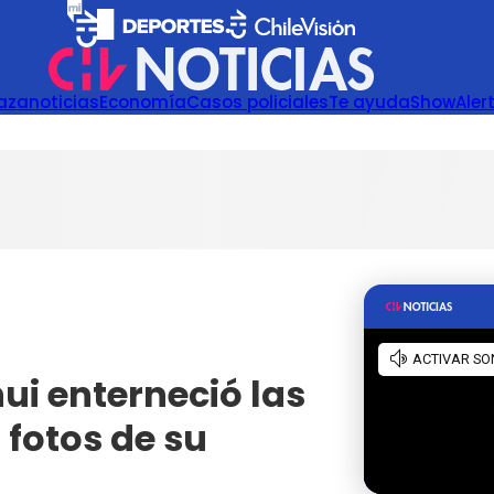
azanoticias
Economía
Casos policiales
Te ayuda
Show
Aler
i enterneció las
 fotos de su