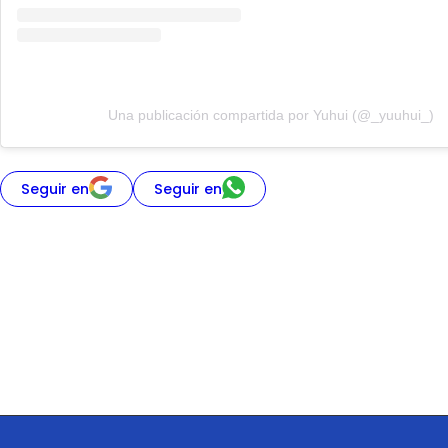
Una publicación compartida por Yuhui (@_yuuhui_)
Seguir en
Seguir en