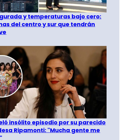
gurada y temperaturas bajo cero:
as del centro y sur que tendrán
ve
eló insólito episodio por su parecido
desa Ripamonti: "Mucha gente me
"