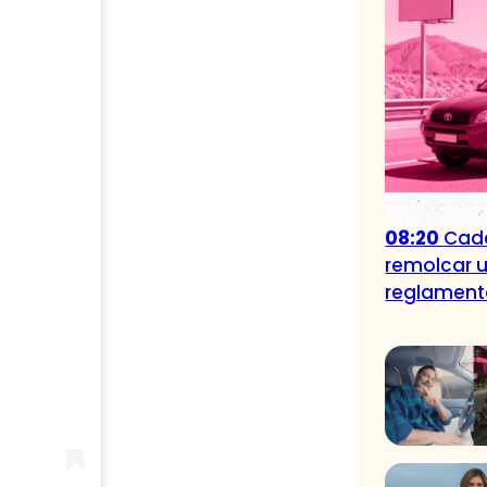
08:20
Cade
remolcar u
reglamen