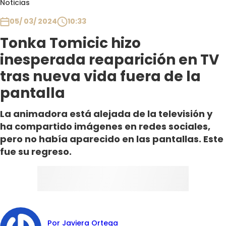
Noticias
Club De La Comedia
Contigo en Directo
05/ 03/ 2024
10:33
Plan Perfecto
Tonka Tomicic hizo
El Tiempo
inesperada reaparición en TV
Sabingo
tras nueva vida fuera de la
Todos Los Programas
pantalla
La animadora está alejada de la televisión y
ha compartido imágenes en redes sociales,
pero no había aparecido en las pantallas. Este
fue su regreso.
Por Javiera Ortega