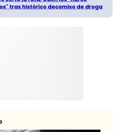
s" tras histórico decomiso de droga
o