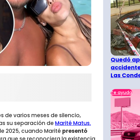
Quedó ape
accidente
Las Cond
Te ayuda
s de varios meses de silencio,
ras su separación de
Marité Matus.
 de 2025, cuando Marité
presentó
ra que se reconociera la existencia