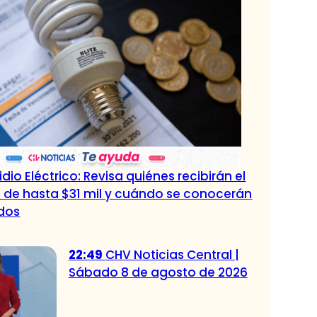
dio Eléctrico: Revisa quiénes recibirán el
 de hasta $31 mil y cuándo se conocerán
ados
22:49
CHV Noticias Central |
Sábado 8 de agosto de 2026