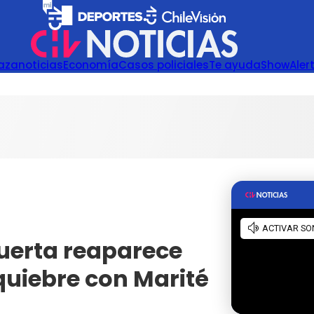
azanoticias
Economía
Casos policiales
Te ayuda
Show
Aler
uerta reaparece
quiebre con Marité