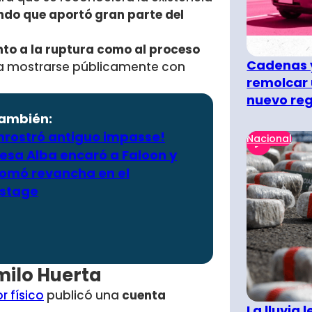
do que aportó gran parte del
nto a la ruptura como al proceso
Cadenas y
 a mostrarse públicamente con
remolcar 
nuevo re
también:
enrostró antiguo impasse!
Nacional
esa Alba encaró a Faloon y
tomó revancha en el
stage
milo Huerta
 físico
publicó una
cuenta
La lluvia 