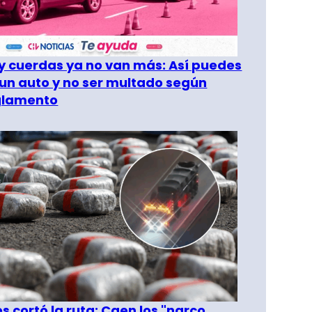
 cuerdas ya no van más: Así puedes
un auto y no ser multado según
glamento
les cortó la ruta: Caen los "narco