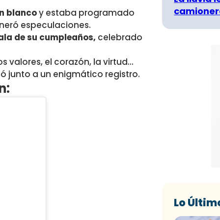
camionero
ón blanco
y estaba programado
eneró especulaciones.
ala de su cumpleaños,
celebrado
s valores, el corazón, la virtud…
ió junto a un enigmático registro.
n:
Lo Últim