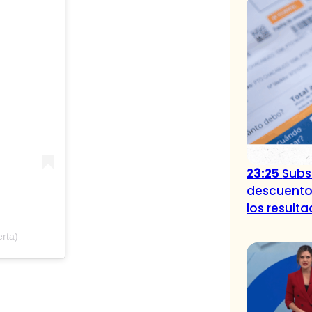
23:25
Subsi
descuento
los result
rta)