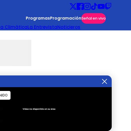
Programas
Programación
Señal en vivo
ta Climática
La Entrevista
Noticieros