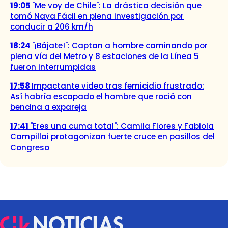
19:05
"Me voy de Chile": La drástica decisión que
tomó Naya Fácil en plena investigación por
conducir a 206 km/h
18:24
"¡Bájate!": Captan a hombre caminando por
plena vía del Metro y 8 estaciones de la Línea 5
fueron interrumpidas
17:58
Impactante video tras femicidio frustrado:
Así habría escapado el hombre que roció con
bencina a expareja
17:41
"Eres una cuma total": Camila Flores y Fabiola
Campillai protagonizan fuerte cruce en pasillos del
Congreso