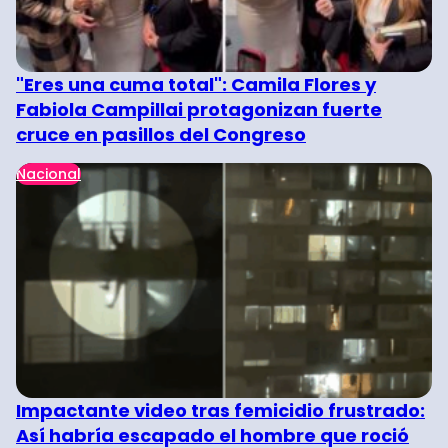
"Eres una cuma total": Camila Flores y
Fabiola Campillai protagonizan fuerte
cruce en pasillos del Congreso
Nacional
Impactante video tras femicidio frustrado:
Así habría escapado el hombre que roció