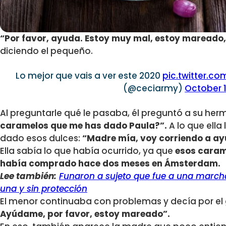
“Por favor, ayuda. Estoy muy mal, estoy mareado,
diciendo el pequeño.
Lo mejor que vais a ver este 2020
pic.twitter.c
(@ceciarmy)
October 1
Al preguntarle qué le pasaba, él preguntó a su he
caramelos que me has dado Paula?”.
A lo que ella
dado esos dulces:
“Madre mía, voy corriendo a ay
Ella sabía lo que había ocurrido, ya que
esos caram
había comprado hace dos meses en Ámsterdam.
Lee también:
Funaron a sujeto que fue a una march
una y sin protección
El menor continuaba con problemas y decía por el
Ayúdame, por favor, estoy mareado”.