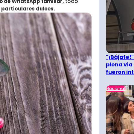
o de WhatsApp familiar,
todo
 particulares dulces.
"¡Bájate!
plena vía 
fueron in
Nacional