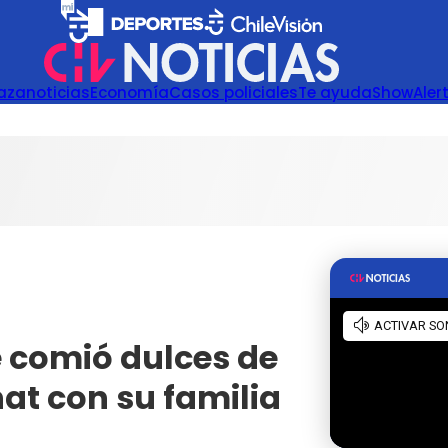
azanoticias
Economía
Casos policiales
Te ayuda
Show
Aler
e comió dulces de
at con su familia