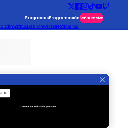
Programas
Programación
Señal en vivo
ta Climática
La Entrevista
Noticieros