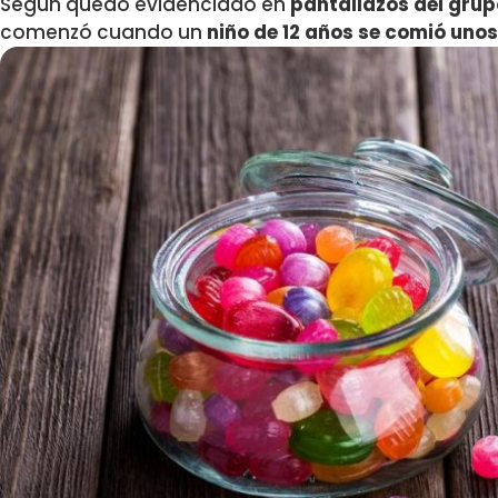
Según quedó evidenciado en
pantallazos del grup
comenzó cuando un
niño de 12 años se comió unos