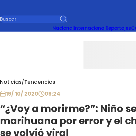
Nacional
Internacional
Reportajes
C
Noticias
/
Tendencias
19/ 10/ 2020
09:24
“¿Voy a morirme?”: Niño s
marihuana por error y el ch
se volvió viral