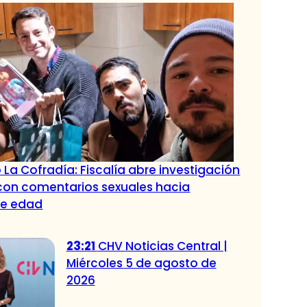
 La Cofradía: Fiscalía abre investigación
con comentarios sexuales hacia
de edad
23:21
CHV Noticias Central |
Miércoles 5 de agosto de
2026