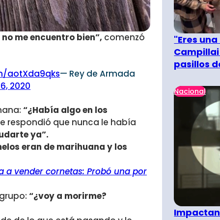
 no me encuentro bien”,
comenzó
"Eres una
Campillai
pasillos 
om/aotXda9qks
— Rey de Armada
6, 2020
Nacional
rmana:
“¿Había algo en los
 le respondió que nunca le había
udarte ya”.
elos eran de marihuana y los
a a vender cornetas: Probó una por
 grupo:
“¿voy a morirme?
Impactant