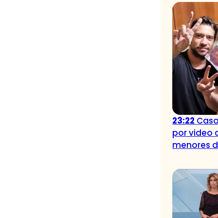
23:22
Caso
por video 
menores 