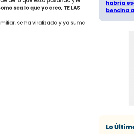
de de lo que está pasando y le
habría es
omo sea lo que yo creo, TE LAS
bencina a
miliar, se ha viralizado y ya suma
Lo Últim