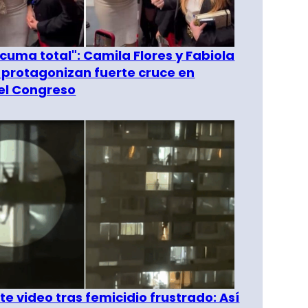
 cuma total": Camila Flores y Fabiola
 protagonizan fuerte cruce en
del Congreso
e video tras femicidio frustrado: Así