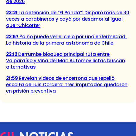
de 2026
23:21
La detención de “El Panda”: Disparó más de 30
veces a carabineros y cayó por desamor al igual
que “Chicorte”
22:57
Ya no puede ver el cielo por una enfermedad:
La historia de la primera astrónoma de Chile
22:12
Derrumbe bloquea principal ruta entre
Valparaíso y Viña del Mar: Automovilistas buscan
alternativas
21:59
Revelan videos de encerrona que repelió
escolta de Luis Cordero: Tres imputados quedaron
en prisión preventiva