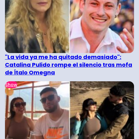
"La vida ya me ha quitado demasiado":
Catalina Pulido rompe el silencio tras mofa
de Ítalo Omegna
Show