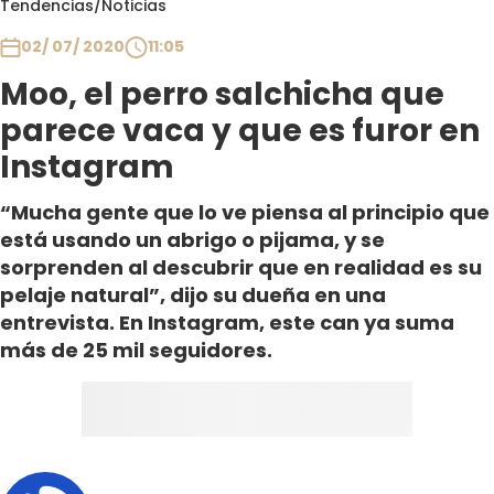
Tendencias
/
Noticias
Club De La Comedia
Contigo en Directo
02/ 07/ 2020
11:05
Plan Perfecto
Moo, el perro salchicha que
El Tiempo
parece vaca y que es furor en
Sabingo
Instagram
Todos Los Programas
“Mucha gente que lo ve piensa al principio que
está usando un abrigo o pijama, y se
sorprenden al descubrir que en realidad es su
pelaje natural”, dijo su dueña en una
entrevista. En Instagram, este can ya suma
más de 25 mil seguidores.