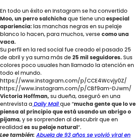
En todo un éxito en Instagram se ha convertido
Moo, un perro salchicha
que tiene una
especial
apariencia:
las manchas negras en su pelaje
blanco lo hacen, para muchos, verse
como una
vaca.
Su perfil en la red social fue creado el pasado 25
de abril y ya suma más de
25 mil seguidores.
Sus
colores poco usuales han llamado la atención en
todo el mundo.
https://www.instagram.com/p/CCE4Wcvjy0Z/
https://www.instagram.com/p/CBf9am-DJwm/
Victoria Hoffman,
su dueña, aseguró en una
entrevista a
Daily Mail
que “
mucha gente que lo ve
piensa al principio que está usando un abrigo o
pijama
, y se sorprenden al descubrir que en
realidad
es su pelaje natural
“.
Lee también:
Abuela de 93 años se volvió viral en