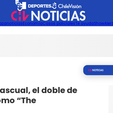
azanoticias
Economía
Casos policiales
Te ayuda
Show
Aler
ascual, el doble de
como “The