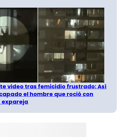
e video tras femicidio frustrado: Así
capado el hombre que roció con
 expareja