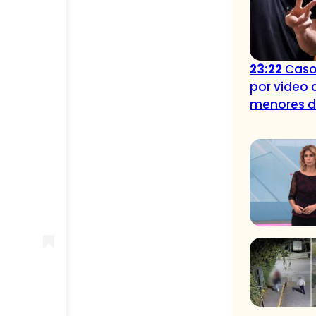
23:22
Caso
por video 
menores 