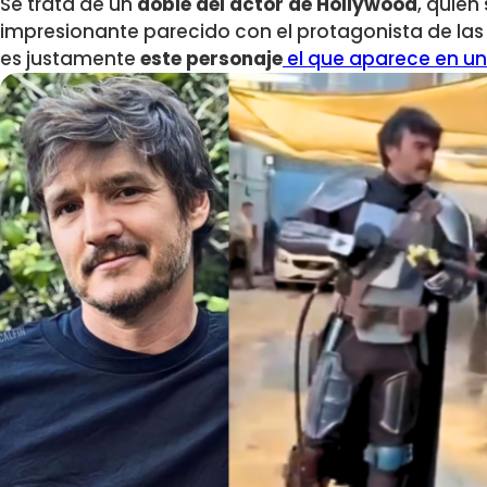
Se trata de un
doble del actor de Hollywood
, quien
impresionante parecido con el protagonista de las
es justamente
este personaje
el que aparece en un 