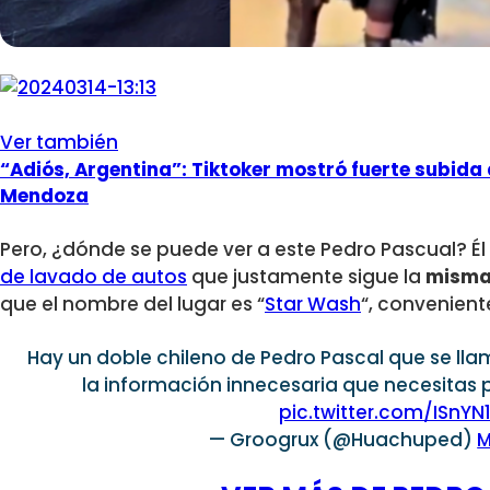
Ver también
“Adiós, Argentina”: Tiktoker mostró fuerte subid
Mendoza
Pero, ¿dónde se puede ver a este Pedro Pascual? Él
de lavado de autos
que justamente sigue la
misma 
que el nombre del lugar es “
Star Wash
“, convenien
Hay un doble chileno de Pedro Pascal que se lla
la información innecesaria que necesitas p
pic.twitter.com/ISnY
— Groogrux (@Huachuped)
M