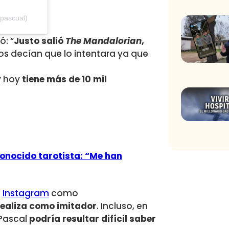
pascual)
ó: “
Justo salió
The Mandalorian
,
os decían que lo intentara ya que
y hoy
tiene más de 10 mil
conocido tarotista: “Me han
e
Instagram
como
realiza como imitador
. Incluso, en
 Pascal
podría resultar difícil saber