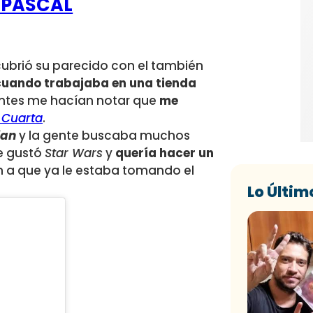
 PASCAL
cubrió su parecido con el también
cuando trabajaba en una tienda
entes me hacían notar que
me
 Cuarta
.
ian
y la gente buscaba muchos
e gustó
Star Wars
y
quería hacer un
ón a que ya le estaba tomando el
Lo Últim