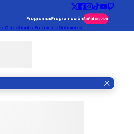
Programas
Programación
Señal en vivo
ta Climática
La Entrevista
Noticieros