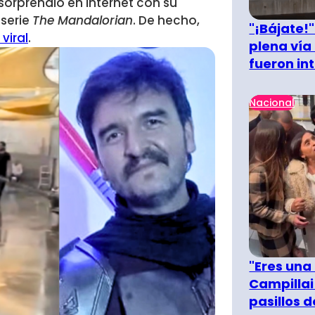
 sorprendió en internet con su
 serie
The Mandalorian
. De hecho,
"¡Bájate!
viral
.
plena vía 
fueron in
Nacional
"Eres una
Campillai
pasillos 