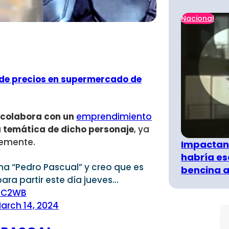
Nacional
a de precios en supermercado de
colabora con un
emprendimiento
temática de dicho personaje
, ya
temente.
Impactant
habría es
ma “Pedro Pascual” y creo que es
bencina a
ara partir este día jueves…
N1C2WB
arch 14, 2024