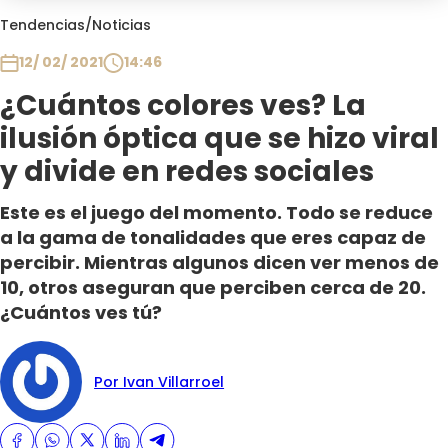
Club De La Comedia
Tendencias
/
Noticias
Contigo en Directo
12/ 02/ 2021
14:46
Plan Perfecto
¿Cuántos colores ves? La
El Tiempo
ilusión óptica que se hizo viral
Sabingo
Todos Los Programas
y divide en redes sociales
Este es el juego del momento. Todo se reduce
a la gama de tonalidades que eres capaz de
percibir. Mientras algunos dicen ver menos de
10, otros aseguran que perciben cerca de 20.
¿Cuántos ves tú?
Por Ivan Villarroel