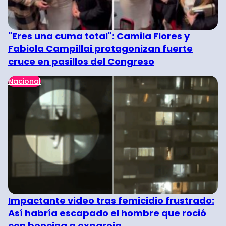
"Eres una cuma total": Camila Flores y
Fabiola Campillai protagonizan fuerte
cruce en pasillos del Congreso
Nacional
Impactante video tras femicidio frustrado:
Así habría escapado el hombre que roció
con bencina a expareja