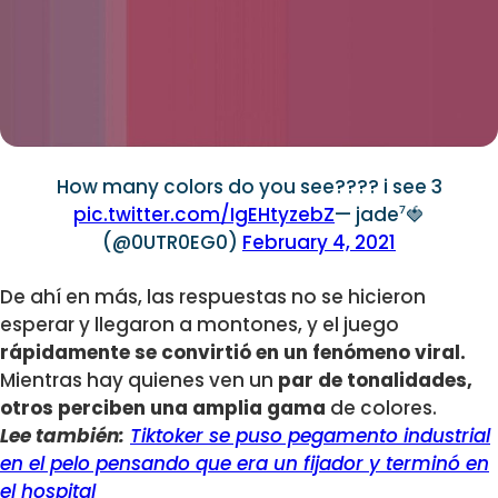
How many colors do you see???? i see 3
pic.twitter.com/IgEHtyzebZ
— jade⁷🍓
(@0UTR0EG0)
February 4, 2021
De ahí en más, las respuestas no se hicieron
esperar y llegaron a montones, y el juego
rápidamente se convirtió en un fenómeno viral.
Mientras hay quienes ven un
par de tonalidades,
otros perciben una amplia gama
de colores.
Lee también:
Tiktoker se puso pegamento industrial
en el pelo pensando que era un fijador y terminó en
el hospital