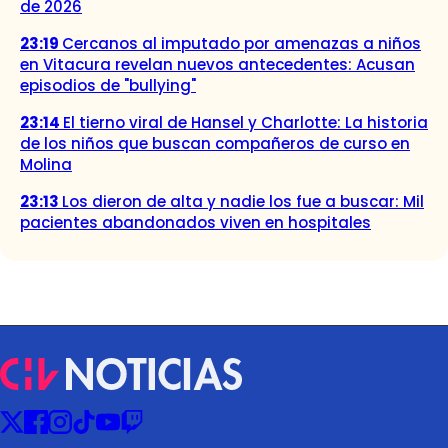
de 2026
23:19
Cercanos al imputado por amenazas a niños
en Vitacura revelan nuevos antecedentes: Acusan
episodios de "bullying"
23:14
El tierno viral de Hansel y Charlotte: La historia
de los niños que buscan compañeros de curso en
Molina
23:13
Los dieron de alta y nadie los fue a buscar: Mil
pacientes abandonados viven en hospitales