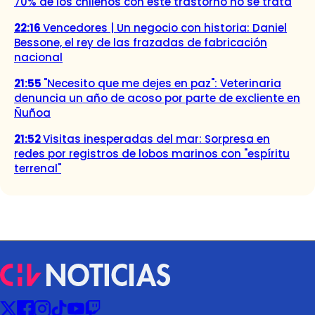
70% de los chilenos con este trastorno no se trata
22:16
Vencedores | Un negocio con historia: Daniel
Bessone, el rey de las frazadas de fabricación
nacional
21:55
"Necesito que me dejes en paz": Veterinaria
denuncia un año de acoso por parte de excliente en
Ñuñoa
21:52
Visitas inesperadas del mar: Sorpresa en
redes por registros de lobos marinos con "espíritu
terrenal"