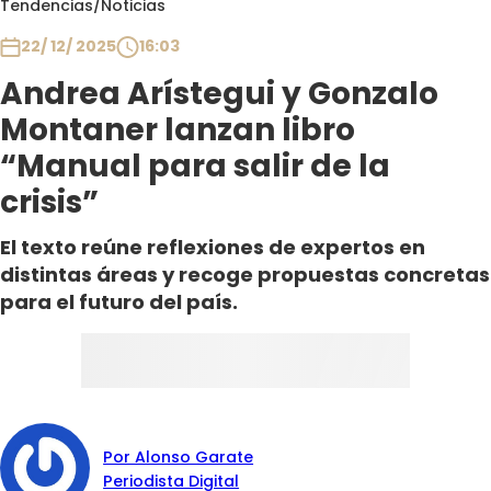
Tendencias
/
Noticias
Club De La Comedia
Contigo en Directo
22/ 12/ 2025
16:03
Plan Perfecto
Andrea Arístegui y Gonzalo
El Tiempo
Montaner lanzan libro
Sabingo
“Manual para salir de la
Todos Los Programas
crisis”
El texto reúne reflexiones de expertos en
distintas áreas y recoge propuestas concretas
para el futuro del país.
Por Alonso Garate
Periodista Digital