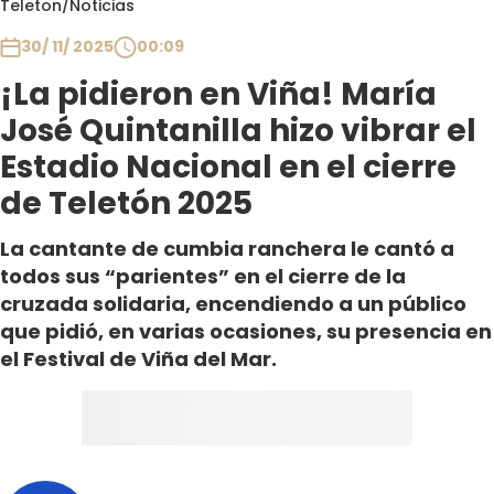
Teleton
/
Noticias
Club De La Comedia
Contigo en Directo
30/ 11/ 2025
00:09
Plan Perfecto
¡La pidieron en Viña! María
El Tiempo
José Quintanilla hizo vibrar el
Sabingo
Estadio Nacional en el cierre
Todos Los Programas
de Teletón 2025
La cantante de cumbia ranchera le cantó a
todos sus “parientes” en el cierre de la
cruzada solidaria, encendiendo a un público
que pidió, en varias ocasiones, su presencia en
el Festival de Viña del Mar.