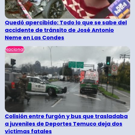
Quedó apercibido: Todo lo que se sabe del
accidente de tránsito de José Antonio
Neme en Las Condes
Nacional
Colisión entre furgón y bus que trasladaba
a juveniles de Deportes Temuco deja dos
víctimas fatales