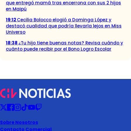
que entregó mamá tras encerrona con sus 2 hijos
en Maipú
19:12
Cecilia Bolocco elogió a Dominga López y
destacó cualidad que podría llevarla lejos en Miss
Universo
18:38
¿Tu hijo tiene buenas notas? Revisa cuándo y
cuánto puede recibir por el Bono Logro Escolar
Sobre Nosotros
Contacto Comercial