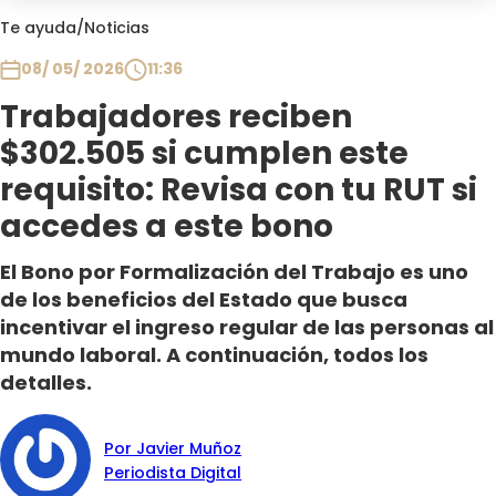
Club De La Comedia
Te ayuda
/
Noticias
Contigo en Directo
08/ 05/ 2026
11:36
Plan Perfecto
Trabajadores reciben
El Tiempo
$302.505 si cumplen este
Sabingo
Todos Los Programas
requisito: Revisa con tu RUT si
accedes a este bono
El Bono por Formalización del Trabajo es uno
de los beneficios del Estado que busca
incentivar el ingreso regular de las personas al
mundo laboral. A continuación, todos los
detalles.
Por Javier Muñoz
Periodista Digital