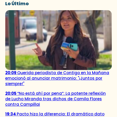
Lo Último
20:09
Querida periodista de Contigo en la Mañana
emocionó al anunciar matrimonio: "¡Juntos por
siempre!"
20:05
“No está ahí por pena”: La potente reflexión
de Lucho Miranda tras dichos de Camila Flores
contra Campillai
19:34
Pacto hizo la diferencia: El dramático dato