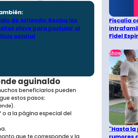
también:
dio de Arriendo: Revisa los
Fiscalía 
intrafami
sitos clave para postular al
Fidel Esp
icio estatal
Show
ponde aguinaldo
uchos beneficiarios pueden
sigue estos pasos:
ende).
”
o a la página especial del
"Hasta la
ha.
rumores d
l monto que te corresponde y la