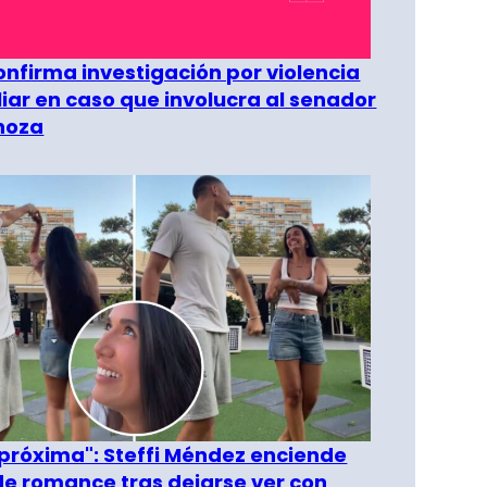
confirma investigación por violencia
liar en caso que involucra al senador
inoza
 próxima": Steffi Méndez enciende
e romance tras dejarse ver con