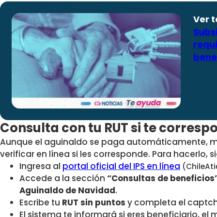
Ver 
Subsi
requi
benef
Consulta con tu RUT si te corres
Aunque el aguinaldo se paga automáticamente, m
verificar en línea si les corresponde
. Para hacerlo, 
Ingresa al
portal oficial del IPS en línea
(ChileAti
Accede a la sección
“Consultas de beneficios
Aguinaldo de Navidad
.
Escribe tu
RUT sin puntos
y completa el captc
El sistema te informará si eres beneficiario, e