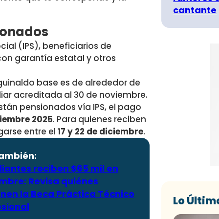
cantante
ionados
cial (IPS)
, beneficiarios de
on garantía estatal y otros
guinaldo base es de alrededor de
liar acreditada al 30 de noviembre.
stán pensionados vía IPS, el pago
iciembre 2025
. Para quienes reciben
garse entre el
17 y 22 de diciembre
.
también:
iantes reciben $65 mil en
embre: Revisa quiénes
enen la Beca Práctica Técnico
Lo Últim
esional