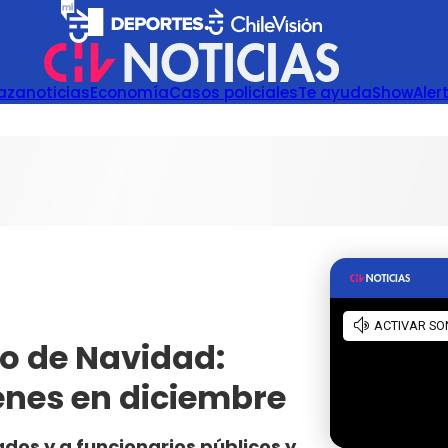
azanoticias
Economía
Casos policiales
Te ayuda
Show
Aler
do de Navidad:
ienes en diciembre
dos y a funcionarios públicos y