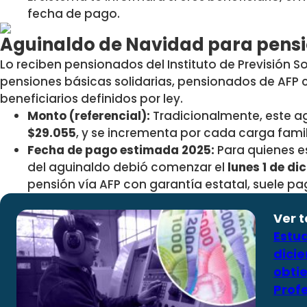
fecha de pago.
Aguinaldo de Navidad para pens
Lo reciben
pensionados del Instituto de Previsión So
pensiones básicas solidarias, pensionados de AFP c
beneficiarios definidos por ley.
Monto (referencial):
Tradicionalmente, este a
$29.055
, y se incrementa por cada carga fami
Fecha de pago estimada 2025:
Para quienes e
del aguinaldo debió comenzar el
lunes 1 de d
pensión vía AFP con garantía estatal, suele pa
Ver 
Estud
dici
obti
Prof