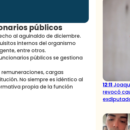
onarios públicos
recho al aguinaldo de diciembre
.
isitos internos del organismo
ente, entre otros.
funcionarios públicos se gestiona
n remuneraciones, cargas
itución. No siempre es idéntico al
12:11
Joaquí
rmativa propia de la función
revocó cau
exdiputad