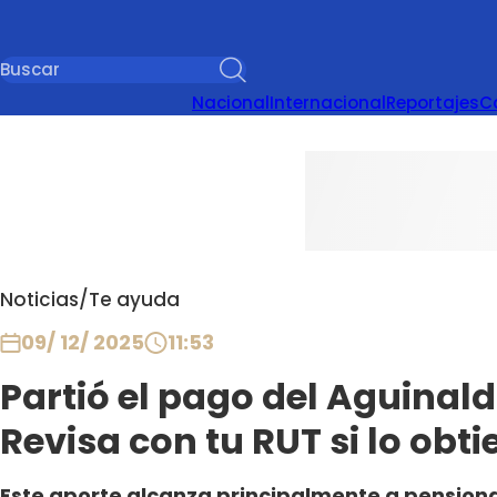
Nacional
Internacional
Reportajes
C
Noticias
/
Te ayuda
09/ 12/ 2025
11:53
Partió el pago del Aguinal
Revisa con tu RUT si lo obt
Este aporte alcanza principalmente a pensiona