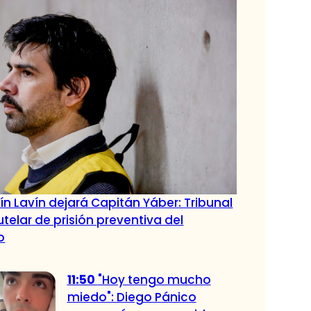
n Lavín dejará Capitán Yáber: Tribunal
telar de prisión preventiva del
o
11:50
"Hoy tengo mucho
miedo": Diego Pánico