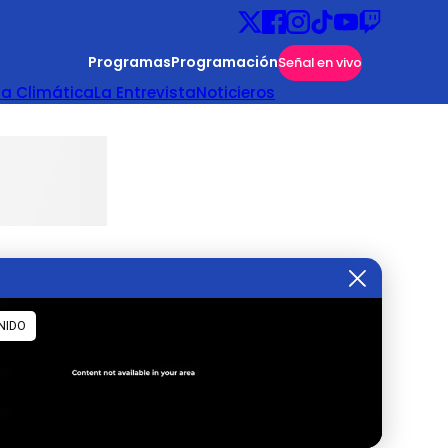
Programas
Programación
Señal en vivo
ta Climática
La Entrevista
Noticieros