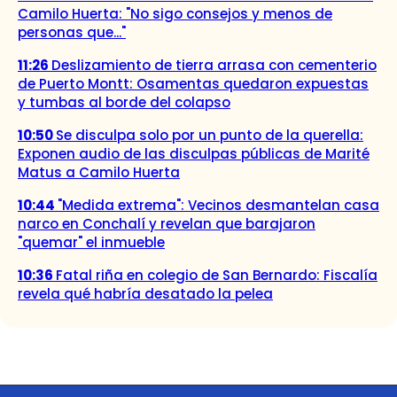
Camilo Huerta: "No sigo consejos y menos de
personas que..."
11:26
Deslizamiento de tierra arrasa con cementerio
de Puerto Montt: Osamentas quedaron expuestas
y tumbas al borde del colapso
10:50
Se disculpa solo por un punto de la querella:
Exponen audio de las disculpas públicas de Marité
Matus a Camilo Huerta
10:44
"Medida extrema": Vecinos desmantelan casa
narco en Conchalí y revelan que barajaron
"quemar" el inmueble
10:36
Fatal riña en colegio de San Bernardo: Fiscalía
revela qué habría desatado la pelea