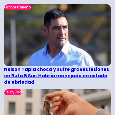
Fútbol Chileno
Nelson Tapia choca y sufre graves lesiones
en Ruta 5 Sur: Habría manejado en estado
de ebriedad
Te ayuda