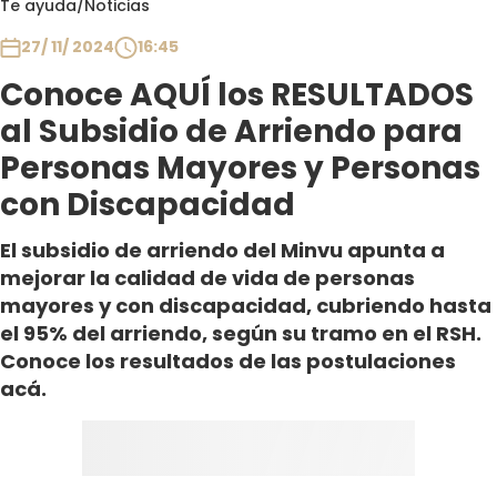
Te ayuda
/
Noticias
Club De La Comedia
Contigo en Directo
27/ 11/ 2024
16:45
Plan Perfecto
Conoce AQUÍ los RESULTADOS
El Tiempo
al Subsidio de Arriendo para
Sabingo
Personas Mayores y Personas
Todos Los Programas
con Discapacidad
El subsidio de arriendo del Minvu apunta a
mejorar la calidad de vida de personas
mayores y con discapacidad, cubriendo hasta
el 95% del arriendo, según su tramo en el RSH.
Conoce los resultados de las postulaciones
acá.