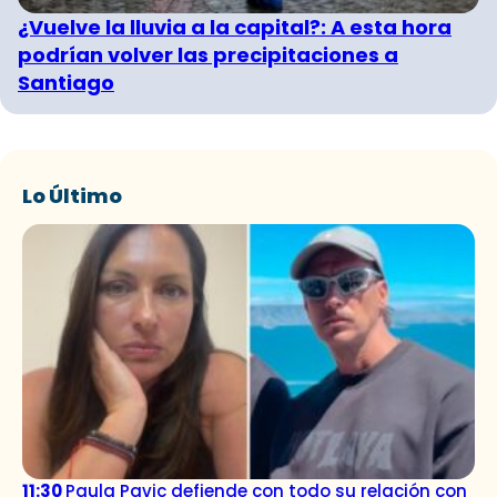
¿Vuelve la lluvia a la capital?: A esta hora
podrían volver las precipitaciones a
Santiago
Lo Último
11:30
Paula Pavic defiende con todo su relación con