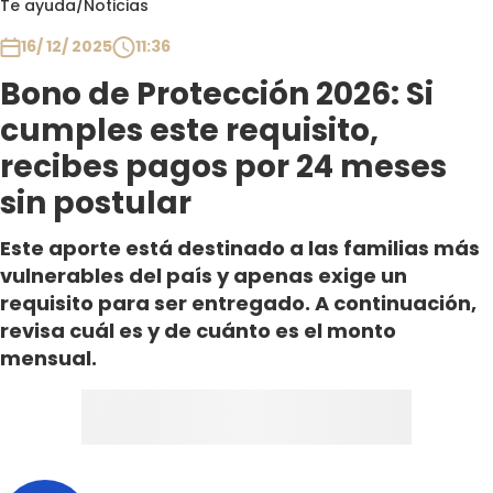
Te ayuda
/
Noticias
Club De La Comedia
Contigo en Directo
16/ 12/ 2025
11:36
Plan Perfecto
Bono de Protección 2026: Si
El Tiempo
cumples este requisito,
Sabingo
recibes pagos por 24 meses
Todos Los Programas
sin postular
Este aporte está destinado a las familias más
vulnerables del país y apenas exige un
requisito para ser entregado. A continuación,
revisa cuál es y de cuánto es el monto
mensual.