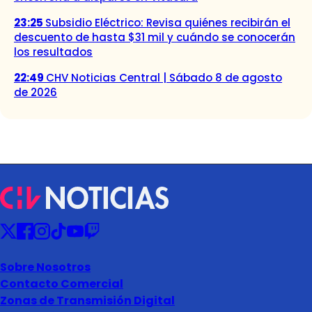
23:25
Subsidio Eléctrico: Revisa quiénes recibirán el
descuento de hasta $31 mil y cuándo se conocerán
los resultados
22:49
CHV Noticias Central | Sábado 8 de agosto
de 2026
Sobre Nosotros
Contacto Comercial
Zonas de Transmisión Digital