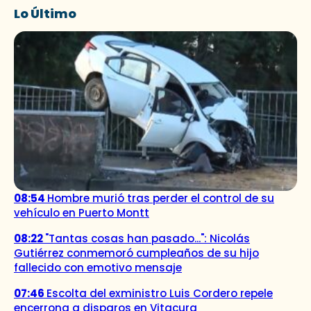
Lo Último
08:54
Hombre murió tras perder el control de su
vehículo en Puerto Montt
08:22
"Tantas cosas han pasado...": Nicolás
Gutiérrez conmemoró cumpleaños de su hijo
fallecido con emotivo mensaje
07:46
Escolta del exministro Luis Cordero repele
encerrona a disparos en Vitacura