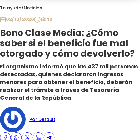
Club De La Comedia
Te ayuda
/
Noticias
Contigo en Directo
02/ 10/ 2020
13:40
Plan Perfecto
Bono Clase Media: ¿Cómo
El Tiempo
saber si el beneficio fue mal
Sabingo
Todos Los Programas
otorgado y cómo devolverlo?
El organismo informó que las 437 mil personas
detectadas, quienes declararon ingresos
menores para obtener el beneficio, deberán
realizar el trámite a través de Tesorería
General de la República.
Por Default