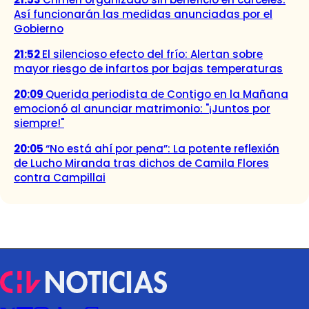
Así funcionarán las medidas anunciadas por el
Gobierno
21:52
El silencioso efecto del frío: Alertan sobre
mayor riesgo de infartos por bajas temperaturas
20:09
Querida periodista de Contigo en la Mañana
emocionó al anunciar matrimonio: "¡Juntos por
siempre!"
20:05
“No está ahí por pena”: La potente reflexión
de Lucho Miranda tras dichos de Camila Flores
contra Campillai