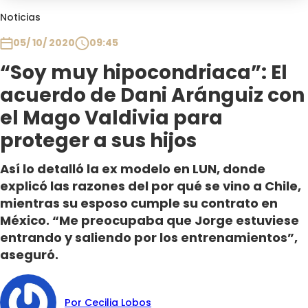
Club De La Comedia
Noticias
Contigo en Directo
05/ 10/ 2020
09:45
Plan Perfecto
“Soy muy hipocondriaca”: El
El Tiempo
acuerdo de Dani Aránguiz con
Sabingo
Todos Los Programas
el Mago Valdivia para
proteger a sus hijos
Así lo detalló la ex modelo en LUN, donde
explicó las razones del por qué se vino a Chile,
mientras su esposo cumple su contrato en
México. “Me preocupaba que Jorge estuviese
entrando y saliendo por los entrenamientos”,
aseguró.
Por Cecilia Lobos