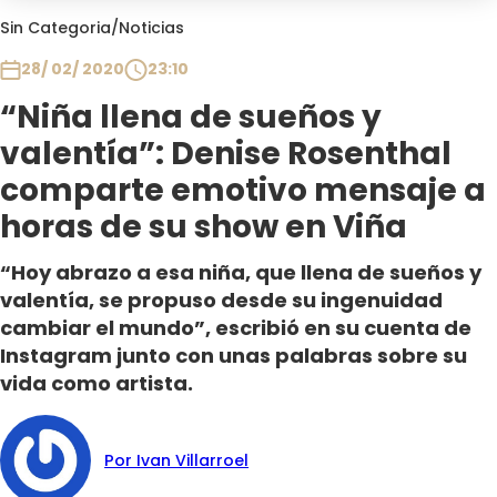
Club De La Comedia
Sin Categoria
/
Noticias
Contigo en Directo
28/ 02/ 2020
23:10
Plan Perfecto
“Niña llena de sueños y
El Tiempo
valentía”: Denise Rosenthal
Sabingo
Todos Los Programas
comparte emotivo mensaje a
horas de su show en Viña
“Hoy abrazo a esa niña, que llena de sueños y
valentía, se propuso desde su ingenuidad
cambiar el mundo”, escribió en su cuenta de
Instagram junto con unas palabras sobre su
vida como artista.
Por Ivan Villarroel