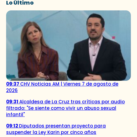
Lo Último
09:37
CHV Noticias AM | Viernes 7 de agosto de
2026
09:31
Alcaldesa de La Cruz tras críticas por audio
filtrado: "Se siente como vivir un abuso sexual
infantil"
09:12
Diputados presentan proyecto para
suspender la Ley Karin por cinco años