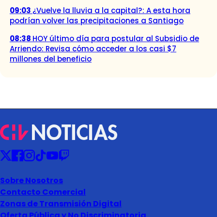
09:03
¿Vuelve la lluvia a la capital?: A esta hora
podrían volver las precipitaciones a Santiago
08:38
HOY último día para postular al Subsidio de
Arriendo: Revisa cómo acceder a los casi $7
millones del beneficio
Sobre Nosotros
Contacto Comercial
Zonas de Transmisión Digital
Oferta Pública y No Discriminatoria