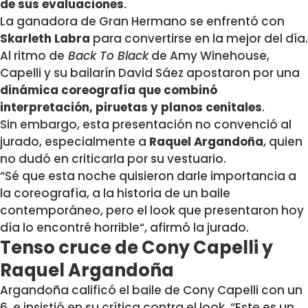
de sus evaluaciones
.
La ganadora de Gran Hermano se enfrentó con
Skarleth Labra
para convertirse en la mejor del día.
Al ritmo de
Back To Black
de Amy Winehouse,
Capelli y su bailarín David Sáez apostaron por una
dinámica coreografía que combinó
interpretación, piruetas y planos cenitales
.
Sin embargo, esta presentación no convenció al
jurado, especialmente a
Raquel Argandoña
, quien
no dudó en criticarla por su vestuario.
“Sé que esta noche quisieron darle importancia a
la coreografía, a la historia de un baile
contemporáneo, pero
el look que presentaron hoy
día lo encontré horrible
“, afirmó la jurado.
Tenso cruce de Cony Capelli y
Raquel Argandoña
Argandoña calificó el baile de Cony Capelli con un
6, e insistió en su crítica contra el look. “Este es un