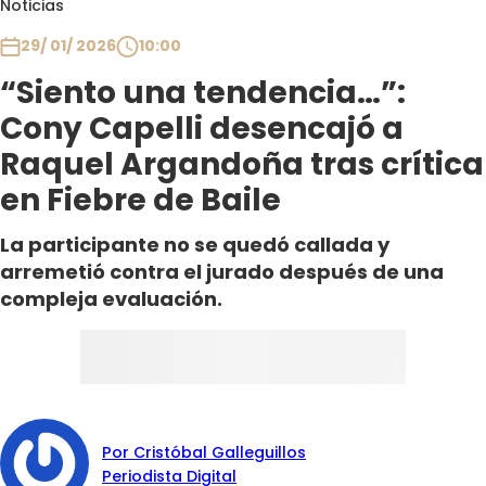
Noticias
Club De La Comedia
Contigo en Directo
29/ 01/ 2026
10:00
Plan Perfecto
“Siento una tendencia…”:
El Tiempo
Cony Capelli desencajó a
Sabingo
Raquel Argandoña tras crítica
Todos Los Programas
en Fiebre de Baile
La participante no se quedó callada y
arremetió contra el jurado después de una
compleja evaluación.
Por Cristóbal Galleguillos
Periodista Digital