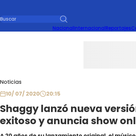
Nacional
Internacional
Reportajes
C
Noticias
10/ 07/ 2020
20:15
Shaggy lanzó nueva versió
exitoso y anuncia show onl
A 20 años de su lanzamiento original, el mús