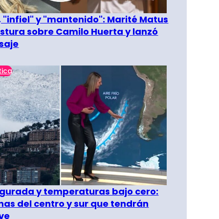
 "infiel" y "mantenido": Marité Matus
ostura sobre Camilo Huerta y lanzó
saje
tica
gurada y temperaturas bajo cero:
as del centro y sur que tendrán
ve