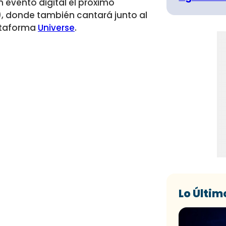
n evento digital el próximo
a), donde también cantará junto al
lataforma
Universe
.
Lo Últim