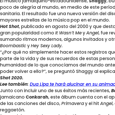
El músico jamaiquino-estadounidense,
Shaggy
, b
poco de alegría al mundo, en medio de este período
sanitaria. El resultado fue una nueva versión del dis
mayores estrellas de la música pop en el mundo.
Hot Shot
, publicado en agosto del 2000 y que des
gran popularidad como
It Wasn’t Me
y
Angel
, fue r
sumando ritmos modernos, algunos invitados y otro
Boombastic
y
Hey Sexy Lady.
“¿Por qué no simplemente hacer estos registros 
parte de la vida y de sus recuerdos de estas perso
humanidad de lo que conocíamos del mundo ante
poder volver a ello?”, se preguntó Shaggy al explica
Shot 2020.
Lee también
:
Dua Lipa te hará alucinar en su animad
Junto con incluir uno de sus éxitos más recientes,
B
jamaicano
Conkarah
, este álbum cuenta con el a
de las canciones del disco,
Primavera
y el hit
Angel
,
reggaetón.