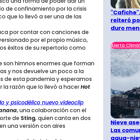
uscó una forma de poder dar un
 de confinamiento por la crisis
"Cafiche",
co que lo llevó a ser una de las
reiteró p
duro men
taca por contar con canciones de
eversionado por el propio músico,
Alerta Climá
s éxitos de su repertorio como
que son himnos enormes que forman
nas y nos devuelve un poco a la
s de esta pandemia y esperamos
r la razón que lo llevó a hacer
Hot
o y psicodélico nuevo videoclip
anana
, una colaboración con el
porte de
Sting
, quien canta en dos
Nieve ase
 en una versión con aires
Las comun
agua-nie