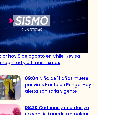
lor hoy 8 de agosto en Chile: Revisa
 magnitud y últimos sismos
09:04
Niña de 11 años muere
por virus Hanta en Rengo: Hay
alerta sanitaria vigente
08:20
Cadenas y cuerdas ya
no van: Así puedes remolcar