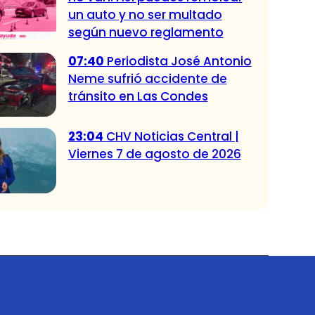
un auto y no ser multado
según nuevo reglamento
07:40
Periodista José Antonio
Neme sufrió accidente de
tránsito en Las Condes
23:04
CHV Noticias Central |
Viernes 7 de agosto de 2026