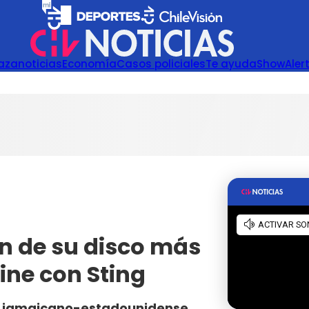
azanoticias
Economía
Casos policiales
Te ayuda
Show
Aler
n de su disco más
ine con Sting
ico jamaicano-estadounidense