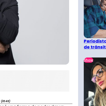
Periodist
de tránsi
Show
(01:49)