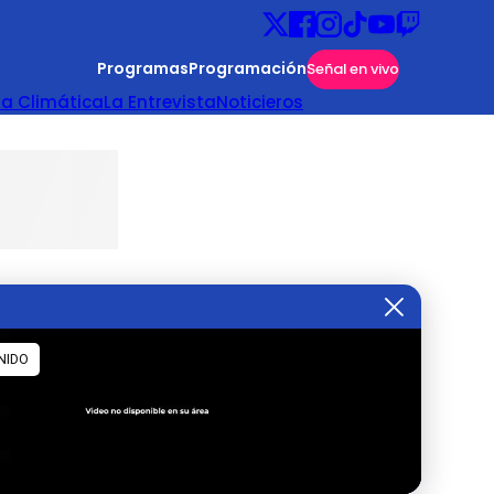
Programas
Programación
Señal en vivo
ta Climática
La Entrevista
Noticieros