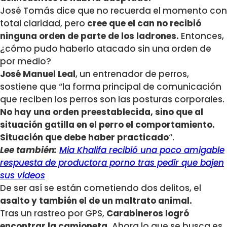
José Tomás dice que no recuerda el momento con
total claridad, pero
cree que el can no recibió
ninguna orden de parte de los ladrones.
Entonces,
¿cómo pudo haberlo atacado sin una orden de
por medio?
José Manuel Leal
, un entrenador de perros,
sostiene que “la forma principal de comunicación
que reciben los perros son las posturas corporales.
No hay una orden preestablecida, sino que al
situación gatilla en el perro el comportamiento.
Situación que debe haber practicado
“.
Lee también:
Mia Khalifa recibió una poco amigable
respuesta de productora porno tras pedir que bajen
sus videos
De ser así se están cometiendo dos delitos, el
asalto y también el de un maltrato animal.
Tras un rastreo por GPS,
Carabineros logró
encontrar la camioneta.
Ahora lo que se busca es