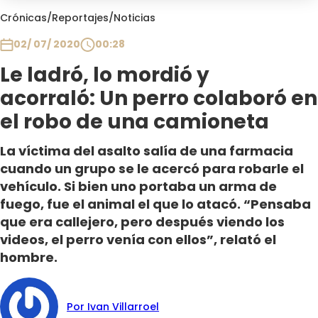
Club De La Comedia
Crónicas
/
Reportajes
/
Noticias
Contigo en Directo
02/ 07/ 2020
00:28
Plan Perfecto
Le ladró, lo mordió y
El Tiempo
acorraló: Un perro colaboró en
Sabingo
Todos Los Programas
el robo de una camioneta
La víctima del asalto salía de una farmacia
cuando un grupo se le acercó para robarle el
vehículo. Si bien uno portaba un arma de
fuego, fue el animal el que lo atacó. “Pensaba
que era callejero, pero después viendo los
videos, el perro venía con ellos”, relató el
hombre.
Por Ivan Villarroel