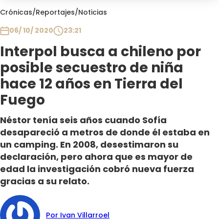
Club De La Comedia
Crónicas
/
Reportajes
/
Noticias
Contigo en Directo
06/ 10/ 2020
23:21
Plan Perfecto
Interpol busca a chileno por
El Tiempo
posible secuestro de niña
Sabingo
Todos Los Programas
hace 12 años en Tierra del
Fuego
Néstor tenía seis años cuando Sofía
desapareció a metros de donde él estaba en
un camping. En 2008, desestimaron su
declaración, pero ahora que es mayor de
edad la investigación cobró nueva fuerza
gracias a su relato.
Por Ivan Villarroel