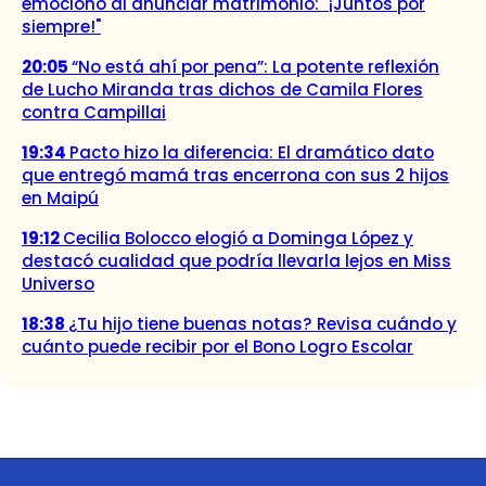
emocionó al anunciar matrimonio: "¡Juntos por
siempre!"
20:05
“No está ahí por pena”: La potente reflexión
de Lucho Miranda tras dichos de Camila Flores
contra Campillai
19:34
Pacto hizo la diferencia: El dramático dato
que entregó mamá tras encerrona con sus 2 hijos
en Maipú
19:12
Cecilia Bolocco elogió a Dominga López y
destacó cualidad que podría llevarla lejos en Miss
Universo
18:38
¿Tu hijo tiene buenas notas? Revisa cuándo y
cuánto puede recibir por el Bono Logro Escolar