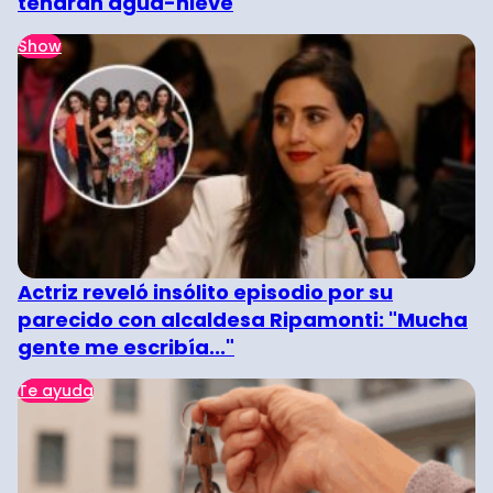
tendrán agua-nieve
Show
Actriz reveló insólito episodio por su
parecido con alcaldesa Ripamonti: "Mucha
gente me escribía..."
Te ayuda