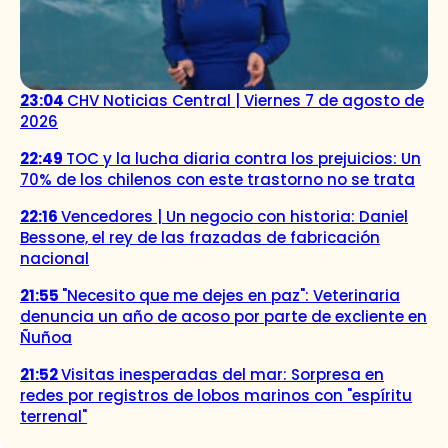
23:04
CHV Noticias Central | Viernes 7 de agosto de
2026
22:49
TOC y la lucha diaria contra los prejuicios: Un
70% de los chilenos con este trastorno no se trata
22:16
Vencedores | Un negocio con historia: Daniel
Bessone, el rey de las frazadas de fabricación
nacional
21:55
"Necesito que me dejes en paz": Veterinaria
denuncia un año de acoso por parte de excliente en
Ñuñoa
21:52
Visitas inesperadas del mar: Sorpresa en
redes por registros de lobos marinos con "espíritu
terrenal"