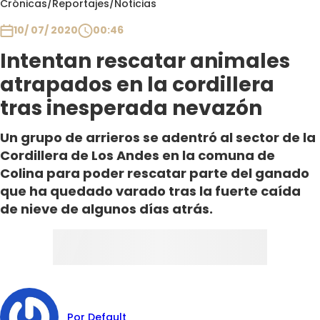
Crónicas
/
Reportajes
/
Noticias
Club De La Comedia
Contigo en Directo
10/ 07/ 2020
00:46
Plan Perfecto
Intentan rescatar animales
El Tiempo
atrapados en la cordillera
Sabingo
tras inesperada nevazón
Todos Los Programas
Un grupo de arrieros se adentró al sector de la
Cordillera de Los Andes en la comuna de
Colina para poder rescatar parte del ganado
que ha quedado varado tras la fuerte caída
de nieve de algunos días atrás.
Por Default