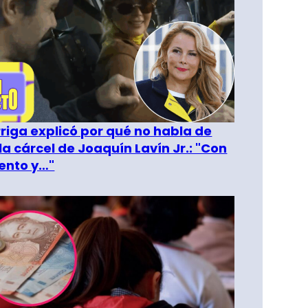
riga explicó por qué no habla de
la cárcel de Joaquín Lavín Jr.: "Con
ento y…"