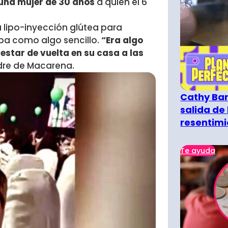
una mujer de 30 años
a quien el 6
a lipo-inyección glútea para
ba como algo sencillo.
“Era algo
 estar de vuelta en su casa a las
adre de Macarena.
Cathy Bar
salida de 
resentimi
Te ayuda