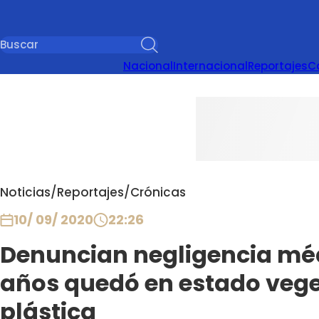
Nacional
Internacional
Reportajes
C
Noticias
/
Reportajes
/
Crónicas
10/ 09/ 2020
22:26
Denuncian negligencia méd
años quedó en estado veget
plástica