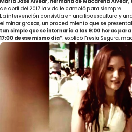
María José Alvear, hermana de Macarena Alvear, 
de abril del 2017 la vida le cambió para siempre.
La intervención consistía en una lipoescultura y un
eliminar grasas, un procedimiento que se presenta
tan simple que se internaría a las 9:00 horas para
17:00 de ese mismo día”
, explicó Fresia Segura, m