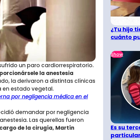
¿Tu hijo 
cuánto pu
Show
sufrido un paro cardiorrespiratorio.
porcionársele la anestesia
o, la derivaron a distintas clínicas
 en estado vegetal.
rna por negligencia médica en el
ecidió demandar por negligencia
anestesia. Las querellas fueron
Es su terc
cargo de la cirugía, Martín
particula