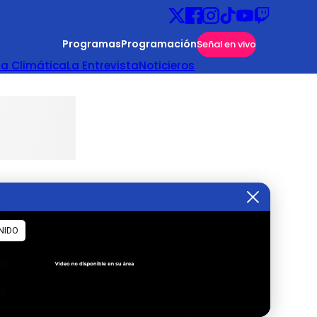
Programas
Programación
Señal en vivo
ta Climática
La Entrevista
Noticieros