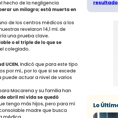
resultado
l hecho de la negligencia
sperar un milagro; está muerta en
no de los centros médicos a los
uestras revelaron 14,1 ml. de
ría una prueba clave.
ble o el triple de lo que se
 el colegiado.
lud UCEN
, indicó que para este tipo
 por ml., por lo que si se excede
a puede actuar a nivel de varios
ara Macarena y su familia han
6 de abril mi vida se quedó
ue tengo más hijos, pero para mí
Lo Últim
 inconsolable madre que busca
ia médica.