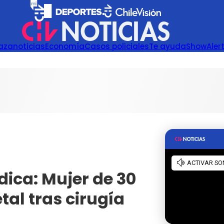
azanoticias
Economía
Casos policiales
Te ayuda
Show
Aler
ica: Mujer de 30
al tras cirugía