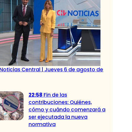
Noticias Central | Jueves 6 de agosto de
22:58
Fin de las
contribuciones: Quiénes,
cómo y cuándo comenzará a
ser ejecutada la nueva
normativa