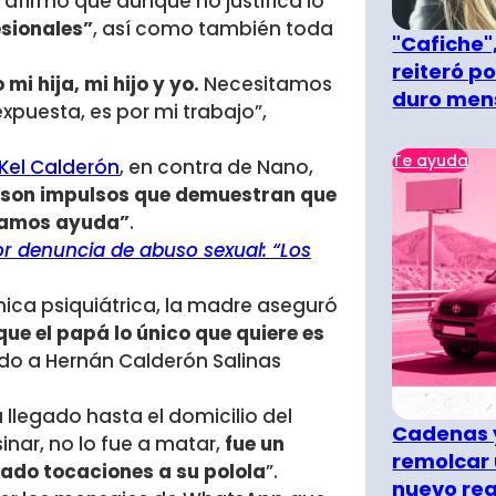
afirmó que aunque no justifica lo
esionales”
, así como también toda
"Cafiche",
reiteró p
i hija, mi hijo y yo.
Necesitamos
duro men
xpuesta, es por mi trabajo”,
Te ayuda
 Kel Calderón
, en contra de Nano,
a, son impulsos que demuestran que
itamos ayuda”
.
 denuncia de abuso sexual: “Los
ica psiquiátrica, la madre aseguró
ue el papá lo único que quiere es
do a Hernán Calderón Salinas
 llegado hasta el domicilio del
Cadenas y
inar, no lo fue a matar,
fue un
remolcar 
nado tocaciones a su polola
”.
nuevo re