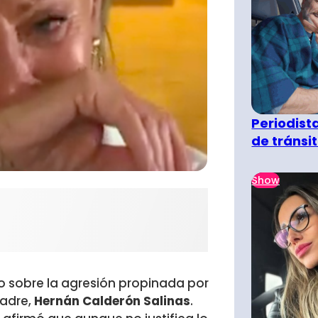
Periodist
de tránsi
Show
io sobre la agresión propinada por
padre,
Hernán Calderón Salinas
.