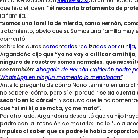
En conversación con
Bienvenidos
, la comunicadora 
que hizo el joven,
“él necesita tratamiento de prof
la familia.
“
Somos una familia de mierda, tanto Hernán, como m
tratamiento, obvio que sí. Somos una familia muy e
comentó.
Sobre los duros
comentarios realizados por su hija,
Argandoña dijo que
“yo no voy a criticar a mi hij
ninguno de nosotros somos normales, que neces
Lee también
:
Abogado de Hernán Calderón padre por
WhatsApp en ningún momento lo mencionan”
Ante la pregunta de cómo Nano terminó en una clín
no saber el cómo, pero sí el porqué:
“se da cuenta q
secarlo en la cárcel”
. Y sostuvo que le ha comenta
que
“si mi hijo se mata, yo me mato”
.
Por otro lado, Argandoña descartó que su hijo haya
padre con la intención de matarlo: “no lo fue a ases
impulso al saber que su padre le había proporcio