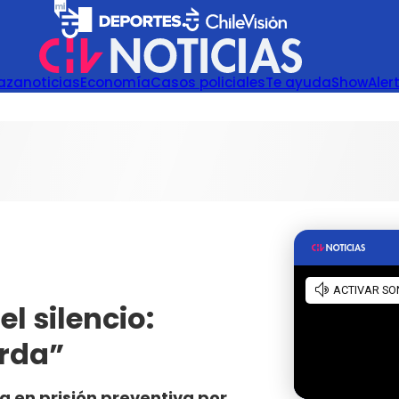
azanoticias
Economía
Casos policiales
Te ayuda
Show
Aler
l silencio:
erda”
 en prisión preventiva por