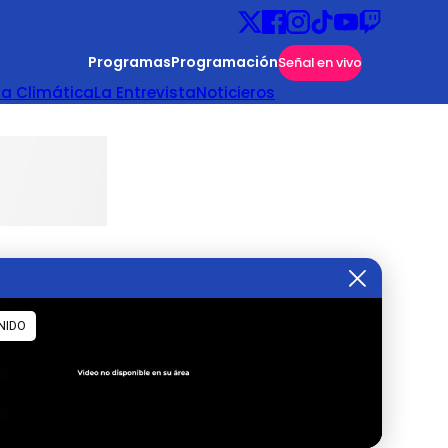
Programas
Programación
Señal en vivo
ta Climática
La Entrevista
Noticieros