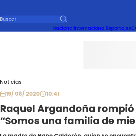
Nacional
Internacional
Reportajes
C
Noticias
19/ 08/ 2020
10:41
Raquel Argandoña rompió e
“Somos una familia de mi
La madre de Nano Calderón, quien se encuentra