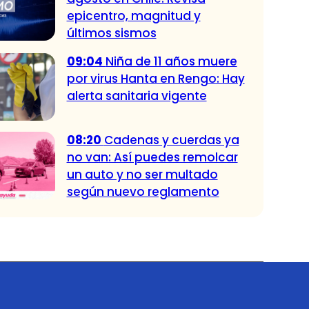
epicentro, magnitud y
últimos sismos
09:04
Niña de 11 años muere
por virus Hanta en Rengo: Hay
alerta sanitaria vigente
08:20
Cadenas y cuerdas ya
no van: Así puedes remolcar
un auto y no ser multado
según nuevo reglamento