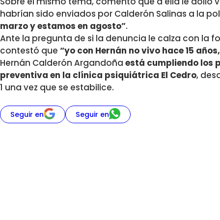
Sobre el mismo tema, comentó que a ella le dolió
habrían sido enviados por Calderón Salinas a la pol
marzo y estamos en agosto”
.
Ante la pregunta de si la denuncia le calza con la f
contestó que
“yo con Hernán no vivo hace 15 años
Hernán Calderón Argandoña
está cumpliendo los p
preventiva en la clínica psiquiátrica El Cedro
, des
1 una vez que se estabilice.
Seguir en
Seguir en