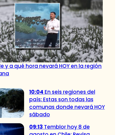
e y a qué hora nevará HOY en la región
tana
10:04
En seis regiones del
país: Estas son todas las
comunas donde nevará HOY
sábado
09:13
Temblor hoy 8 de
agosto en Chile: Revisa