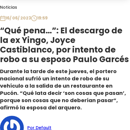
Club De La Comedia
Noticias
Contigo en Directo
16/ 06/ 2023
19:59
Plan Perfecto
“Qué pena…”: El descargo de
El Tiempo
la ex Yingo, Joyce
Sabingo
Todos Los Programas
Castiblanco, por intento de
robo a su esposo Paulo Garcés
Durante la tarde de este jueves, el portero
nacional sufrió un intento de robo de su
vehículo a la salida de un restaurante en
Pucón. “Qué lata decir ‘son cosas que pasan’,
porque son cosas que no deberían pasar”,
afirmó la esposa del arquero.
Por Default