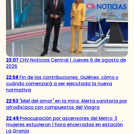
23:07
CHV Noticias Central | Jueves 6 de agosto de
2026
22:58
Fin de las contribuciones: Quiénes, cómo y
cuándo comenzará a ser ejecutada la nueva
normativa
22:53
"Miel del amor" en la mira: Alerta sanitaria por
afrodisíaco con compuestos del Viagra
22:49
Preocupación por ascensores del Metro: 3
mujeres estuvieron 1 hora encerradas en estación
La Granja