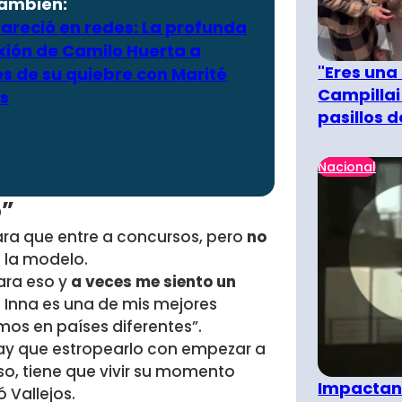
también:
areció en redes: La profunda
xión de Camilo Huerta a
"Eres una
s de su quiebre con Marité
Campillai
s
pasillos 
Nacional
o”
ra que entre a concursos, pero
no
 la modelo.
ara eso y
a veces me siento un
 Inna es una de mis mejores
os en países diferentes”.
ay que estropearlo con empezar a
rso, tiene que vivir su momento
Impactant
 Vallejos.