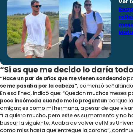
Ver 
Reap
refle
mese
Matu
“Si es que me decido lo daría tod
“Hace un par de años que me vienen sondeando
pa
se me pasaba por la cabeza”
, comenzó señalando
En esa línea, indicó que: “Quedan muchos meses p
poco incómoda cuando me lo preguntan
porque la
amigas; es como mi hermana, a pesar de que vivam
“La quiero mucho,
pero este es su momento y no h
buscar la siguiente
. Acaba de volver del Miss Unive
como miss hasta que entregue la corona”, continuó