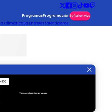
Programas
Programación
Señal en vivo
ta Climática
La Entrevista
Noticieros