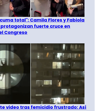
 cuma total": Camila Flores y Fabiola
 protagonizan fuerte cruce en
del Congreso
e video tras femicidio frustrado: Así