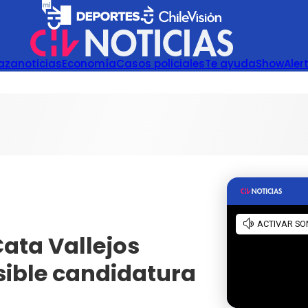
azanoticias
Economía
Casos policiales
Te ayuda
Show
Aler
ata Vallejos
sible candidatura