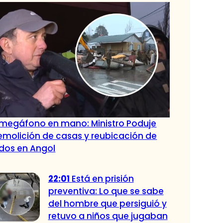
megáfono en mano: Ministro Poduje
molición de casas y reubicación de
dos en Angol
22:01
Está en prisión
preventiva: Lo que se sabe
del hombre que persiguió y
retuvo a niños que jugaban