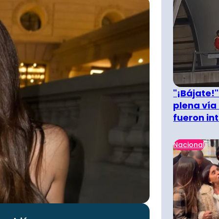
"¡Bájate!
plena vía 
fueron in
Nacional