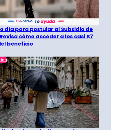
o día para postular al Subsidio de
 Revisa cómo acceder a los casi $7
del beneficio
tica