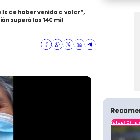
liz de haber venido a votar”,
ón superó las 140 mil
Recome
Fútbol Chile