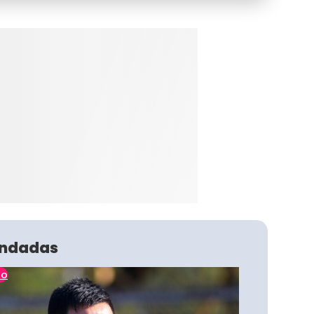
ndadas
no