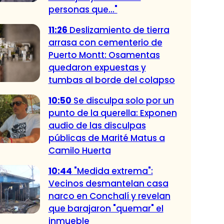
personas que..."
11:26
Deslizamiento de tierra
arrasa con cementerio de
Puerto Montt: Osamentas
quedaron expuestas y
tumbas al borde del colapso
10:50
Se disculpa solo por un
punto de la querella: Exponen
audio de las disculpas
públicas de Marité Matus a
Camilo Huerta
10:44
"Medida extrema":
Vecinos desmantelan casa
narco en Conchalí y revelan
que barajaron "quemar" el
inmueble