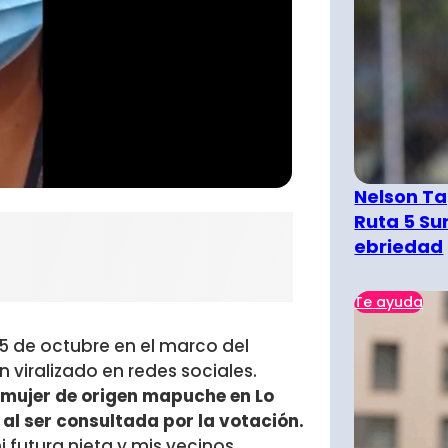
Nelson Ta
Ruta 5 Su
ebriedad
Te ayuda
5 de octubre en el marco del
viralizado en redes sociales.
mujer de origen mapuche en Lo
al ser consultada por la votación.
i futura nieta y mis vecinos