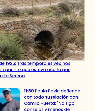
de 1926: Tras temporales vecinos
en puente que estuvo oculto por
n La Serena
11:30
Paula Pavic defiende
con todo su relación con
Camilo Huerta: "No sigo
consejos y menos de