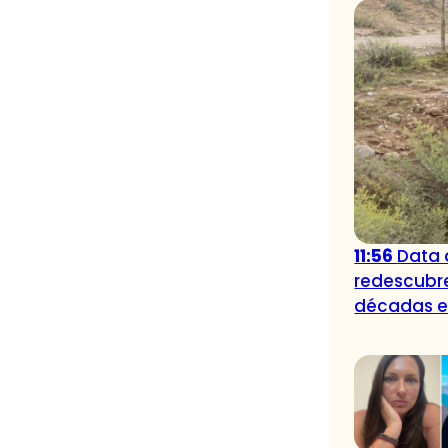
11:56
Data 
redescubr
décadas e