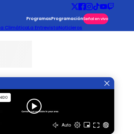
Programas
Programación
Señal en vivo
ta Climática
La Entrevista
Noticieros