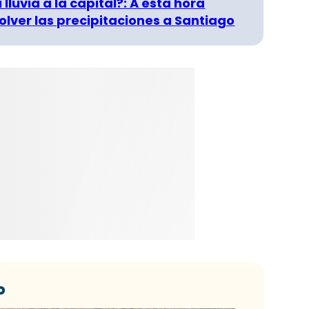
 lluvia a la capital?: A esta hora
olver las precipitaciones a Santiago
o