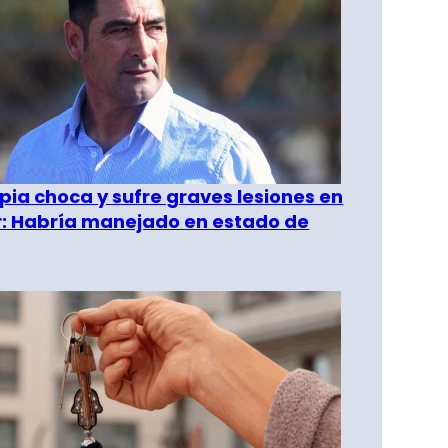
pia choca y sufre graves lesiones en
r: Habría manejado en estado de