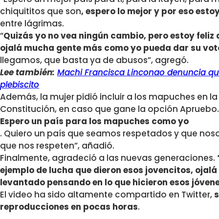
chiquititos que son
, espero lo mejor y por eso est
entre lágrimas.
“
Quizás yo no vea ningún cambio, pero estoy feliz 
ojalá mucha gente más como yo pueda dar su vot
llegamos, que basta ya de abusos”, agregó.
Lee también:
Machi Francisca Linconao denuncia que
plebiscito
Además, la mujer pidió incluir a los mapuches en l
Constitución, en caso que gane la opción Apruebo.
Espero un país para los mapuches como yo
. Quiero un país que seamos respetados y que nos
que nos respeten”, añadió.
Finalmente, agradeció a las nuevas generaciones.
ejemplo de lucha que dieron esos jovencitos, oja
levantado pensando en lo que hicieron esos jóven
El video ha sido altamente compartido en Twitter,
s
reproducciones en pocas horas
.