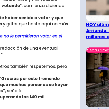
oy votando
“, comienza diciendo
de haber venido a votar y que
o
y gritar que hasta aquí no más
HOY últim
Arriendo:
 no le permitieron votar en el
millones 
a redacción de una eventual
Alerta Climá
 “
otros también respetemos, pero
“Gracias por este tremendo
lá que muchas personas se hayan
es”
, señaló.
uperando las 140 mil