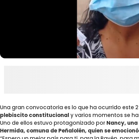
Una gran convocatoria es lo que ha ocurrido este 2
plebiscito constitucional
y varios momentos se han 
Uno de ellos estuvo protagonizado por
Nancy, una 
Hermida, comuna de Peñalolén, quien se emocionó 
“Espero un mejor país para ti, para la Rayén, para m