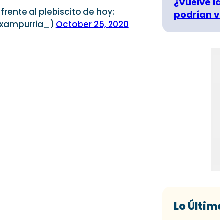
¿Vuelve la
ente al plebiscito de hoy:
podrían v
🦊 (@xampurria_)
October 25, 2020
Lo Últim