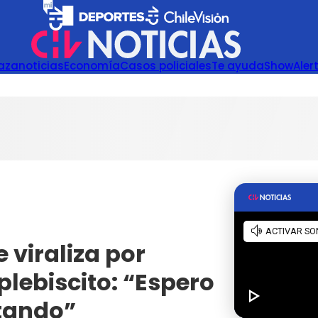
azanoticias
Economía
Casos policiales
Te ayuda
Show
Aler
 viraliza por
lebiscito: “Espero
otando”