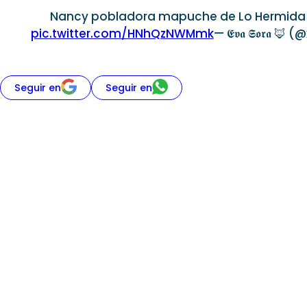
Nancy pobladora mapuche de Lo Hermida fr
pic.twitter.com/HNhQzNWMmk
— 𝕰𝖛𝖆 𝕾𝖔𝖗𝖆 
Seguir en
Seguir en