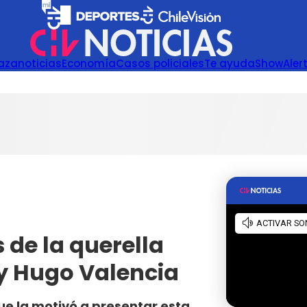
azanoticias
Economía
Casos policiales
Te ayuda
Show
Aler
 de la querella
 y Hugo Valencia
ue la motivó a presentar esta