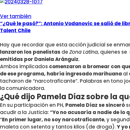
Ver también
“¿Qué le pasó?”: Antonio Vodanovic se salió de lib
Talent Chile
Hay que recordar que esta acción judicial se enm
lanzaron los panelistas
de
Zona Latina
, quienes se
emitidas por Daniela Aránguiz
.
Ambos implicados
comenzaron a bromear con que 
de ese programa, habría ingresado marihuana
al 
tacharon de “narcotraficante”. Palabras en tono j
la comunicadora.
¿Qué dijo Pamela Díaz sobre la qu
En su participación en PH,
Pamela Díaz se sinceró
s
acudir a la Justicia:
“Yo no acusaría a nadie de lo q
“
En primer lugar, no soy narcotraficante
, y segun
maleta con setenta y tantos kilos (de droga).
Y yo 