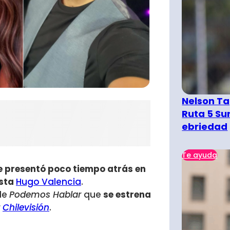
Nelson Ta
Ruta 5 Su
ebriedad
Te ayuda
e presentó poco tiempo atrás en
ista
Hugo Valencia
.
 de
Podemos Hablar
que
se estrena
r
Chilevisión
.