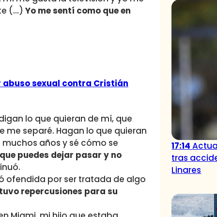
te (…)
Yo me sentí como que en
 abuso sexual contra Cristián
igan lo que quieran de mí, que
que me separé. Hagan lo que quieran
ace muchos años y sé cómo se
17:14
Actua
que puedes dejar pasar y no
tras accid
tinuó.
Linares
ió ofendida por ser tratada de algo
 tuvo repercusiones para su
n Miami, mi hijo que estaba