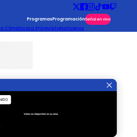
Programas
Programación
Señal en vivo
ta Climática
La Entrevista
Noticieros