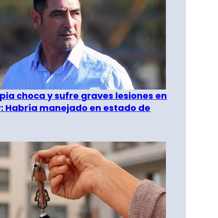
pia choca y sufre graves lesiones en
r: Habría manejado en estado de