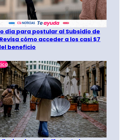
o día para postular al Subsidio de
 Revisa cómo acceder a los casi $7
del beneficio
tica