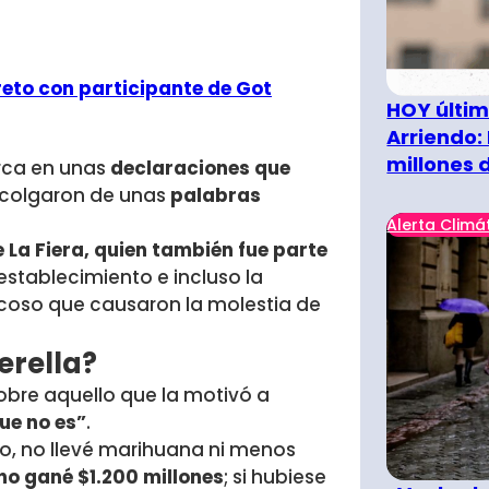
reto con participante de Got
HOY últim
Arriendo:
millones 
arca en unas
declaraciones que
 colgaron de unas
palabras
Alerta Climá
La Fiera, quien también fue parte
establecimiento e incluso la
ocoso que causaron la molestia de
erella?
obre aquello que la motivó a
ue no es”
.
do, no llevé marihuana ni menos
no gané $1.200 millones
; si hubiese