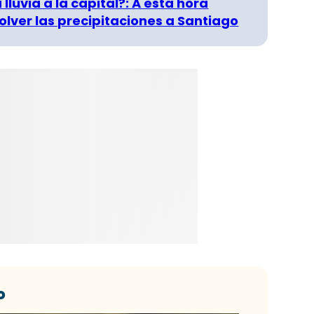
 lluvia a la capital?: A esta hora
olver las precipitaciones a Santiago
o