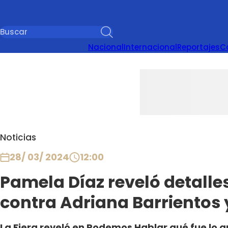
Nacional
Internacional
Reportajes
C
Noticias
28/ 03/ 2024
12:00
Pamela Díaz reveló detalles
contra Adriana Barrientos
La Fiera reveló en Podemos Hablar qué fue lo q