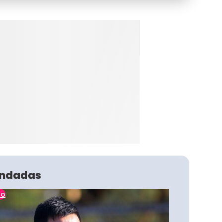
ndadas
no