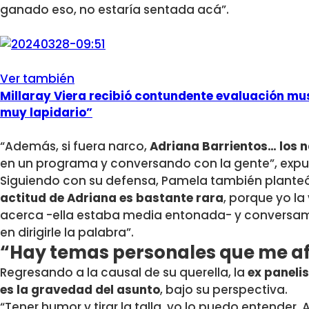
ganado eso, no estaría sentada acá”.
Ver también
Millaray Viera recibió contundente evaluación mu
muy lapidario”
“Además, si fuera narco,
Adriana Barrientos… los 
en un programa y conversando con la gente”, expu
Siguiendo con su defensa, Pamela también planteó
actitud de Adriana es bastante rara
, porque yo la 
acerca -ella estaba media entonada- y conversam
en dirigirle la palabra”.
“Hay temas personales que me a
Regresando a la causal de su querella, la
ex paneli
es la gravedad del asunto
, bajo su perspectiva.
“Tener humor y tirar la talla, yo lo puedo entender.