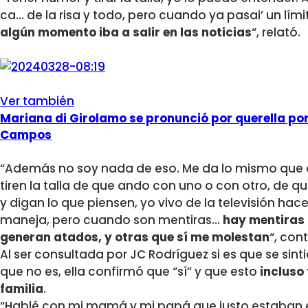
ca… de la risa y todo, pero cuando ya pasai’ un lími
algún momento iba a salir en las noticias
“, relató.
Ver también
Mariana di Girolamo se pronunció por querella por
Campos
“Además no soy nada de eso. Me da lo mismo que d
tiren la talla de que ando con uno o con otro, de 
y digan lo que piensen, yo vivo de la televisión h
maneja, pero cuando son mentiras…
hay mentiras 
generan atados, y otras que sí me molestan
“, con
Al ser consultada por JC Rodríguez si es que se sint
que no es, ella confirmó que “sí” y que esto
incluso
familia
.
“Hablé con mi mamá y mi papá que justo estaban e