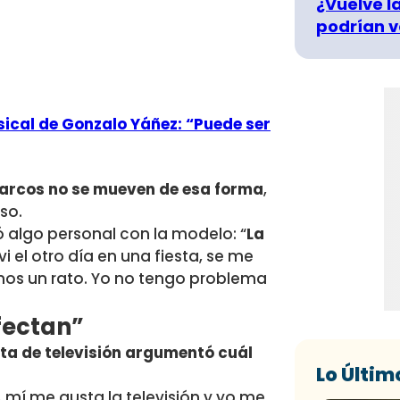
¿Vuelve la
podrían v
sical de Gonzalo Yáñez: “Puede ser
narcos no se mueven de esa forma
,
so.
 algo personal con la modelo: “
La
vi el otro día en una fiesta, se me
os un rato. Yo no tengo problema
fectan”
sta de televisión argumentó cuál
Lo Últim
 A mí me gusta la televisión y yo me