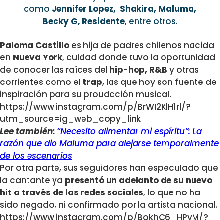
como
Jennifer Lopez, Shakira, Maluma,
Becky G, Residente
, entre otros.
Paloma Castillo
es hija de padres chilenos nacida
en
Nueva York
, cuidad donde tuvo la oportunidad
de conocer las raíces del
hip-hop, R&B
y otras
corrientes como el
trap
, las que hoy son fuente de
inspiración para su proudcción musical.
https://www.instagram.com/p/BrWI2KlH1rl/?
utm_source=ig_web_copy_link
Lee también:
“Necesito alimentar mi espíritu”: La
razón que dio Maluma para alejarse temporalmente
de los escenarios
Por otra parte, sus seguidores han especulado que
la cantante ya
presentó un adelanto de su nuevo
hit a través de las redes sociales
, lo que no ha
sido negado, ni confirmado por la artista nacional.
https://www.instagram.com/p/BokhC6_HPyM/?