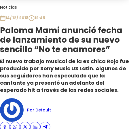
Club De La Comedia
Noticias
Contigo en Directo
14/ 12/ 2018
12:45
Plan Perfecto
Paloma Mami anunció fecha
El Tiempo
de lanzamiento de su nuevo
Sabingo
Todos Los Programas
sencillo “No te enamores”
El nuevo trabajo musical de la ex chica Rojo fue
producido por Sony Music US Latin. Algunos de
sus seguidores han especulado que la
cantante ya presentó un adelanto del
esperado hit a través de las redes sociales.
Por Default