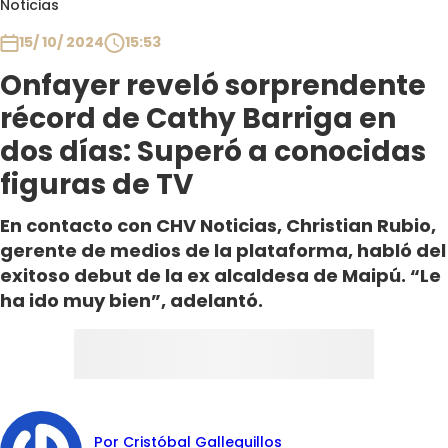
Noticias
Club De La Comedia
Contigo en Directo
15/ 10/ 2024
15:53
Plan Perfecto
Onfayer reveló sorprendente
El Tiempo
récord de Cathy Barriga en
Sabingo
dos días: Superó a conocidas
Todos Los Programas
figuras de TV
En contacto con CHV Noticias, Christian Rubio,
gerente de medios de la plataforma, habló del
exitoso debut de la ex alcaldesa de Maipú. “Le
ha ido muy bien”, adelantó.
Por Cristóbal Galleguillos