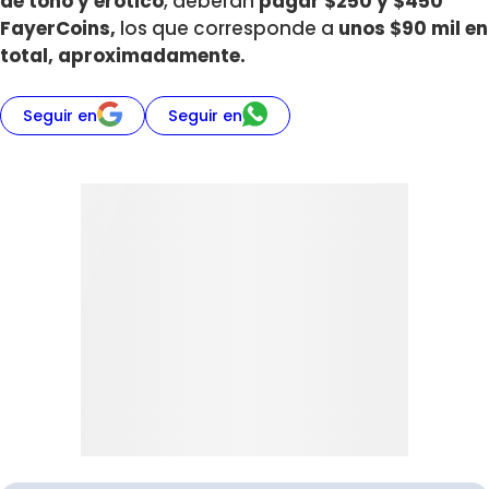
de tono y erótico
, deberán
pagar $250 y $450
FayerCoins,
los que corresponde a
unos $90 mil en
total, aproximadamente.
Seguir en
Seguir en