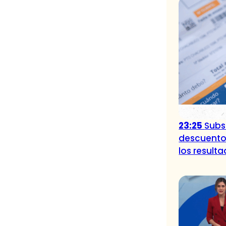
23:25
Subsi
descuento
los result