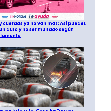
 cuerdas ya no van más: Así puedes
un auto y no ser multado según
glamento
les cortó la ruta: Caen los "narco