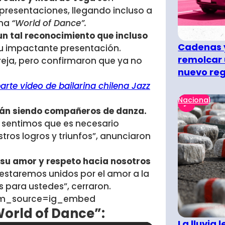
presentaciones, llegando incluso a
ama
“World of Dance”.
un tal reconocimiento que incluso
Cadenas y
u impactante presentación.
remolcar 
eja, pero confirmaron que ya no
nuevo re
arte video de bailarina chilena Jazz
Nacional
rán siendo compañeros de danza.
 sentimos que es necesario
tros logros y triunfos”, anunciaron
s su amor y respeto hacia nosotros
estaremos unidos por el amor a la
 para ustedes”, cerraron.
tm_source=ig_embed
World of Dance”:
La lluvia 