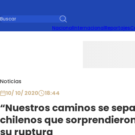
Nacional
Internacional
Reportajes
C
Noticias
10/ 10/ 2020
18:44
“Nuestros caminos se sepa
chilenos que sorprendieron
su ruptura