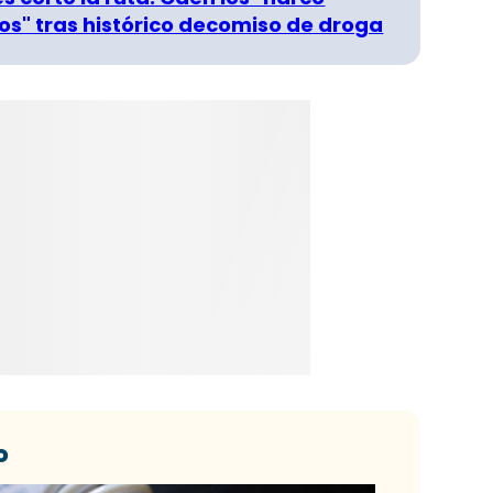
s" tras histórico decomiso de droga
o