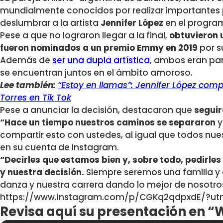
mundialmente conocidos por realizar importantes 
deslumbrar a la artista
Jennifer López
en el progr
Pese a que no lograron llegar a la final,
obtuvieron 
fueron nominados a un premio Emmy en 2019
por s
Además de
ser una dupla artística
, ambos eran par
se encuentran juntos en el ámbito amoroso.
Lee también:
“Estoy en llamas”: Jennifer López comp
Torres en Tik Tok
Pese a anunciar la decisión, destacaron que
segui
“Hace un tiempo nuestros caminos se separaron
y
compartir esto con ustedes, al igual que todos nues
en su cuenta de Instagram.
“Decirles que estamos bien y, sobre todo, pedirle
y nuestra decisión.
Siempre seremos una familia y 
danza y nuestra carrera dando lo mejor de nosotros
https://www.instagram.com/p/CGKq2qdpxdE/?u
Revisa aquí su presentación en “