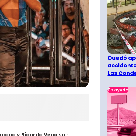
Quedó ape
accidente
Las Cond
Te ayuda
rcano y Ricardo Vega
son