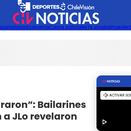
azanoticias
Economía
Casos policiales
Te ayuda
Show
Aler
raron”: Bailarines
 a JLo revelaron