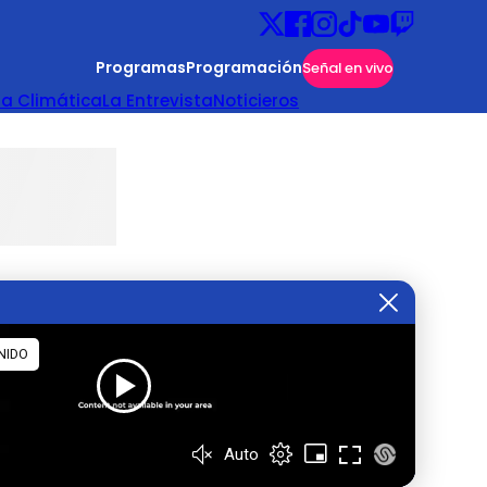
Programas
Programación
Señal en vivo
ta Climática
La Entrevista
Noticieros