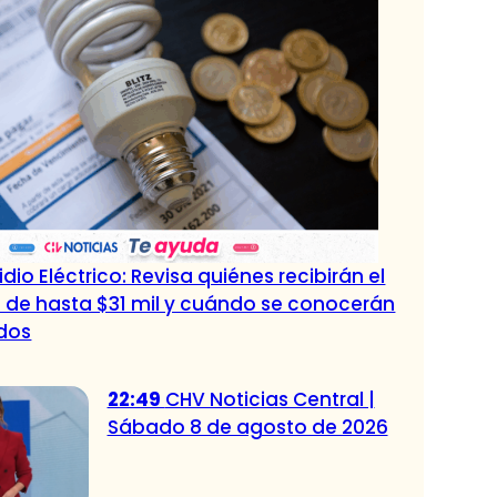
dio Eléctrico: Revisa quiénes recibirán el
 de hasta $31 mil y cuándo se conocerán
ados
22:49
CHV Noticias Central |
Sábado 8 de agosto de 2026