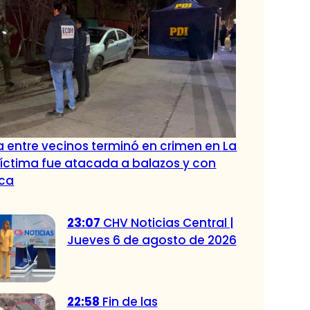
a entre vecinos terminó en crimen en La
Víctima fue atacada a balazos y con
ca
23:07
CHV Noticias Central |
Jueves 6 de agosto de 2026
22:58
Fin de las