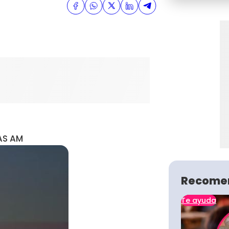
AS AM
Recome
Te ayuda