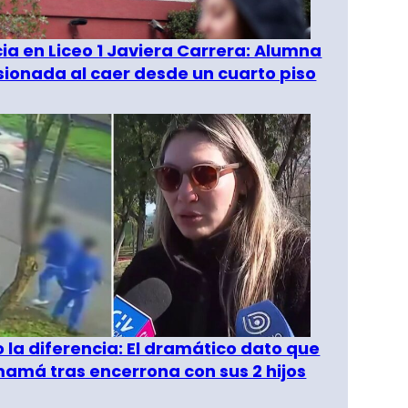
a en Liceo 1 Javiera Carrera: Alumna
esionada al caer desde un cuarto piso
o la diferencia: El dramático dato que
amá tras encerrona con sus 2 hijos