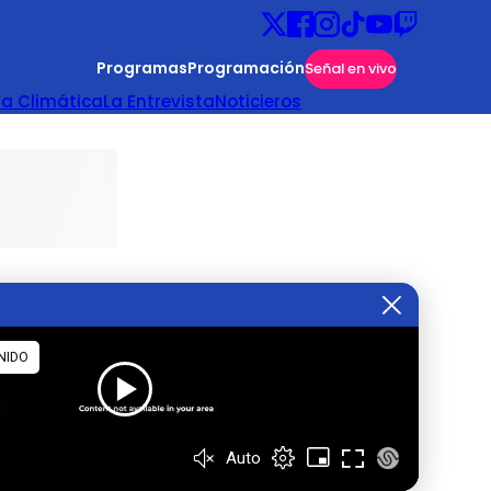
Programas
Programación
Señal en vivo
ta Climática
La Entrevista
Noticieros