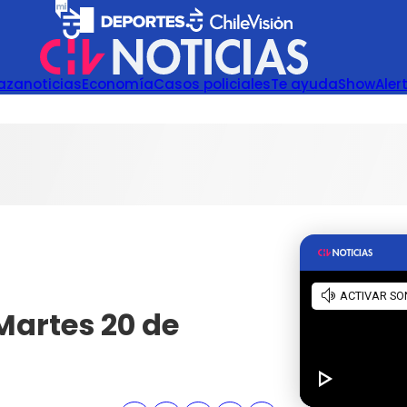
azanoticias
Economía
Casos policiales
Te ayuda
Show
Aler
Martes 20 de