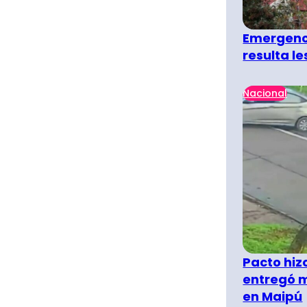
Emergenci
resulta l
Nacional
Pacto hiz
entregó m
en Maipú