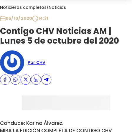
Club De La Comedia
Noticieros completos
/
Noticias
Contigo en Directo
05/ 10/ 2020
14:31
Plan Perfecto
Contigo CHV Noticias AM |
El Tiempo
Lunes 5 de octubre del 2020
Sabingo
Todos Los Programas
Por CHV
Conduce: Karina Álvarez.
MIRA LA EDICIÓN COMPLETA DE CONTIGO CHV