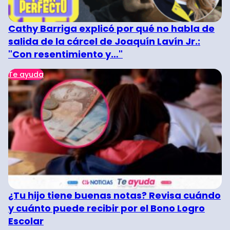
Cathy Barriga explicó por qué no habla de
salida de la cárcel de Joaquín Lavín Jr.:
"Con resentimiento y…"
Te ayuda
¿Tu hijo tiene buenas notas? Revisa cuándo
y cuánto puede recibir por el Bono Logro
Escolar