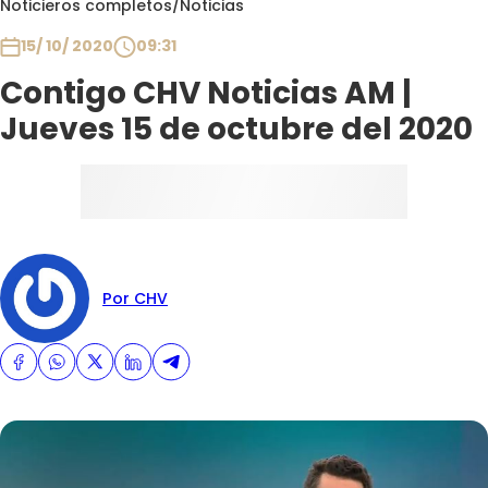
Noticieros completos
/
Noticias
Club De La Comedia
Contigo en Directo
15/ 10/ 2020
09:31
Plan Perfecto
Contigo CHV Noticias AM |
El Tiempo
Jueves 15 de octubre del 2020
Sabingo
Todos Los Programas
Por CHV