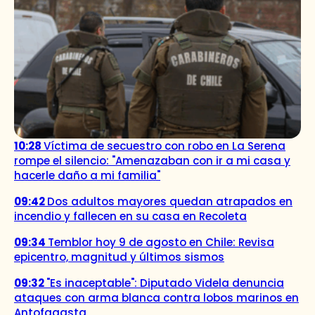
10:28
Víctima de secuestro con robo en La Serena
rompe el silencio: "Amenazaban con ir a mi casa y
hacerle daño a mi familia"
09:42
Dos adultos mayores quedan atrapados en
incendio y fallecen en su casa en Recoleta
09:34
Temblor hoy 9 de agosto en Chile: Revisa
epicentro, magnitud y últimos sismos
09:32
"Es inaceptable": Diputado Videla denuncia
ataques con arma blanca contra lobos marinos en
Antofagasta