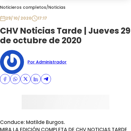
Club De La Comedia
Noticieros completos
/
Noticias
Contigo en Directo
29/ 10/ 2020
17:17
Plan Perfecto
CHV Noticias Tarde | Jueves 29
El Tiempo
de octubre de 2020
Sabingo
Todos Los Programas
Por Administrador
Conduce: Matilde Burgos.
MIRA LA EDICIÓN COMPLETA DE CHV NOTICIAS TARDE