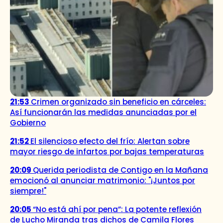
21:53
Crimen organizado sin beneficio en cárceles:
Así funcionarán las medidas anunciadas por el
Gobierno
21:52
El silencioso efecto del frío: Alertan sobre
mayor riesgo de infartos por bajas temperaturas
20:09
Querida periodista de Contigo en la Mañana
emocionó al anunciar matrimonio: "¡Juntos por
siempre!"
20:05
“No está ahí por pena”: La potente reflexión
de Lucho Miranda tras dichos de Camila Flores