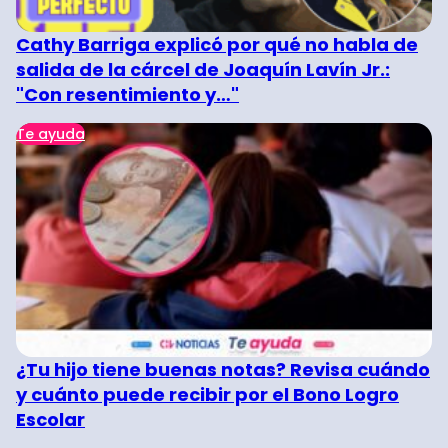
Cathy Barriga explicó por qué no habla de
salida de la cárcel de Joaquín Lavín Jr.:
"Con resentimiento y…"
Te ayuda
¿Tu hijo tiene buenas notas? Revisa cuándo
y cuánto puede recibir por el Bono Logro
Escolar