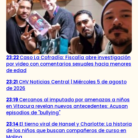
23:22
Caso La Cofradía: Fiscalía abre investigación
por video con comentarios sexuales hacia menores
de edad
23:21
CHV Noticias Central | Miércoles 5 de agosto
de 2026
23:19
Cercanos al imputado por amenazas a niños
en Vitacura revelan nuevos antecedentes: Acusan
episodios de "bullying"
23:14
El tierno viral de Hansel y Charlotte: La historia
de los niños que buscan compañeros de curso en
Molina