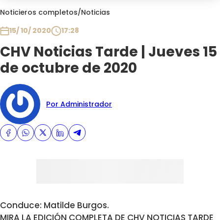
Club De La Comedia
Noticieros completos
/
Noticias
Contigo en Directo
15/ 10/ 2020
17:28
Plan Perfecto
CHV Noticias Tarde | Jueves 15
El Tiempo
de octubre de 2020
Sabingo
Todos Los Programas
Por Administrador
Conduce: Matilde Burgos.
MIRA LA EDICIÓN COMPLETA DE CHV NOTICIAS TARDE