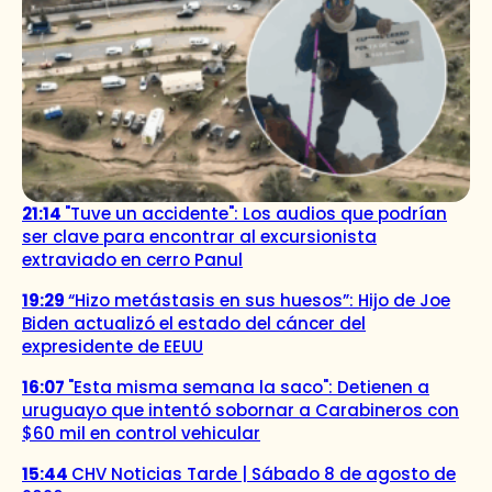
21:14
"Tuve un accidente": Los audios que podrían
ser clave para encontrar al excursionista
extraviado en cerro Panul
19:29
“Hizo metástasis en sus huesos”: Hijo de Joe
Biden actualizó el estado del cáncer del
expresidente de EEUU
16:07
"Esta misma semana la saco": Detienen a
uruguayo que intentó sobornar a Carabineros con
$60 mil en control vehicular
15:44
CHV Noticias Tarde | Sábado 8 de agosto de