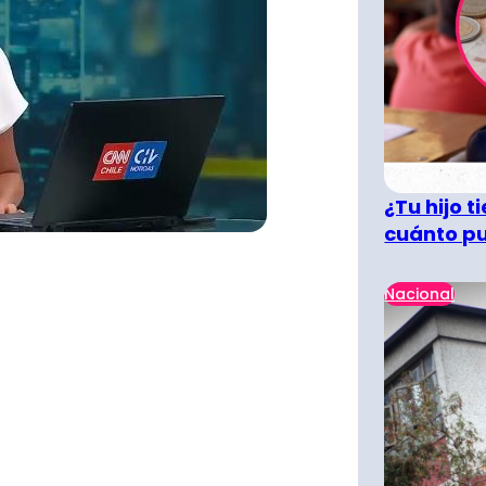
¿Tu hijo 
cuánto pu
Nacional