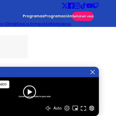
Programas
Programación
Señal en vivo
ta Climática
La Entrevista
Noticieros