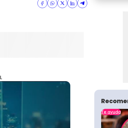
L
Recome
Te ayuda