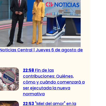
Noticias Central | Jueves 6 de agosto de
22:58
Fin de las
contribuciones: Quiénes,
cómo y cuándo comenzará a
ser ejecutada la nueva
normativa
22:53
"Miel del amor" en la