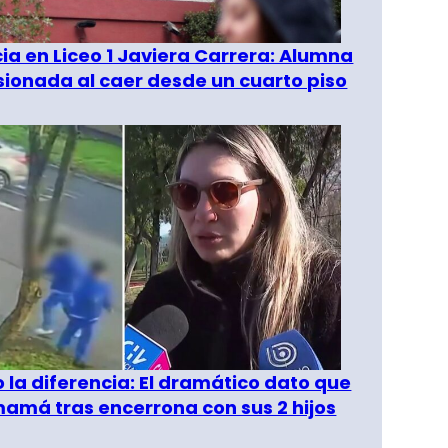
a en Liceo 1 Javiera Carrera: Alumna
esionada al caer desde un cuarto piso
o la diferencia: El dramático dato que
amá tras encerrona con sus 2 hijos