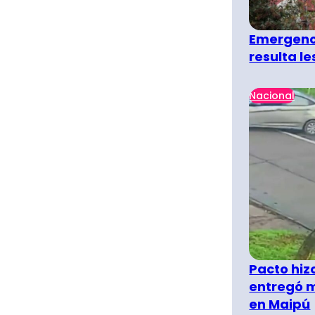
Emergenci
resulta l
Nacional
Pacto hiz
entregó m
en Maipú