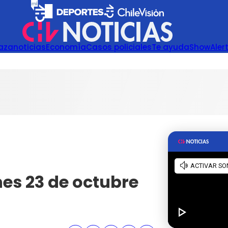
azanoticias
Economía
Casos policiales
Te ayuda
Show
Aler
nes 23 de octubre