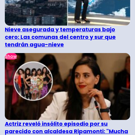
Nieve asegurada y temperaturas bajo
cero: Las comunas del centro y sur que
tendrán agua-nieve
Show
Actriz reveló insólito episodio por su
parecido con alcaldesa Ripamonti: "Mucha