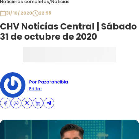
Noticieros completos
/
Noticias
Club De La Comedia
Contigo en Directo
31/ 10/ 2020
22:58
Plan Perfecto
CHV Noticias Central | Sábado
El Tiempo
31 de octubre de 2020
Sabingo
Todos Los Programas
Por Pazarancibia
Editor