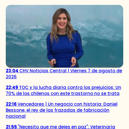
23:04
CHV Noticias Central | Viernes 7 de agosto de
2026
22:49
TOC y la lucha diaria contra los prejuicios: Un
70% de los chilenos con este trastorno no se trata
22:16
Vencedores | Un negocio con historia: Daniel
Bessone, el rey de las frazadas de fabricación
nacional
21:55
"Necesito que me dejes en paz": Veterinaria