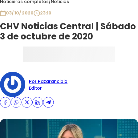
Noticieros completos
/
Noticias
Club De La Comedia
Contigo en Directo
03/ 10/ 2020
23:10
Plan Perfecto
CHV Noticias Central | Sábado
El Tiempo
3 de octubre de 2020
Sabingo
Todos Los Programas
Por Pazarancibia
Editor