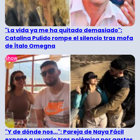
"La vida ya me ha quitado demasiado":
Catalina Pulido rompe el silencio tras mofa
de Ítalo Omegna
Show
"Y de dónde nos...": Pareja de Naya Fácil
expone a usuario tras polémica por gastos