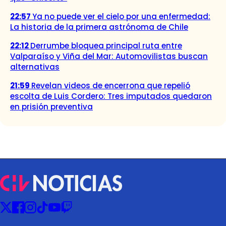
22:57
Ya no puede ver el cielo por una enfermedad:
La historia de la primera astrónoma de Chile
22:12
Derrumbe bloquea principal ruta entre
Valparaíso y Viña del Mar: Automovilistas buscan
alternativas
21:59
Revelan videos de encerrona que repelió
escolta de Luis Cordero: Tres imputados quedaron
en prisión preventiva