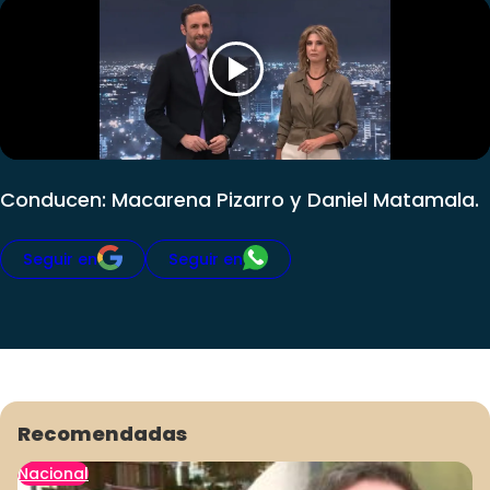
Club De La Comedia
Contigo en Directo
Plan Perfecto
El Tiempo
Sabingo
Todos Los Programas
Conducen: Macarena Pizarro y Daniel Matamala.
Seguir en
Seguir en
Recomendadas
Nacional