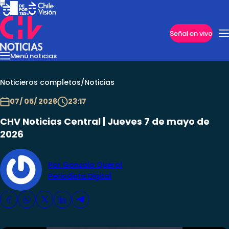
Imperdibles
Señal en vivo
Menú noticias
Internacional
Reportajes
Cazanoticias
Economía
Casos poli
Nacional
Noticieros completos
/
Noticias
07/ 05/ 2026
23:17
CHV Noticias Central | Jueves 7 de mayo de
2026
Por Gonzalo Querol
Periodista Digital
Programas