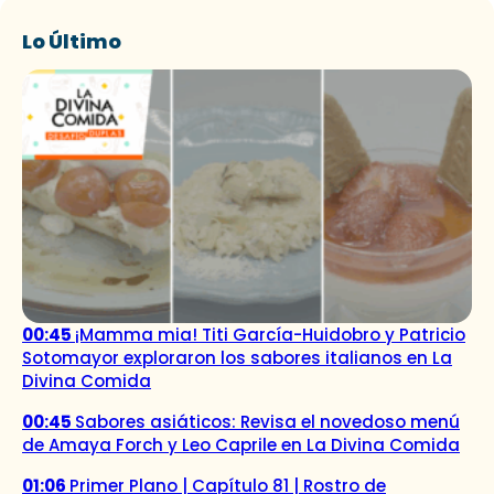
Lo Último
00:45
¡Mamma mia! Titi García-Huidobro y Patricio
Sotomayor exploraron los sabores italianos en La
Divina Comida
00:45
Sabores asiáticos: Revisa el novedoso menú
de Amaya Forch y Leo Caprile en La Divina Comida
01:06
Primer Plano | Capítulo 81 | Rostro de