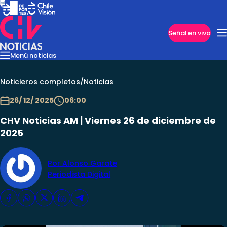
Imperdibles
Señal en vivo
Menú noticias
Internacional
Reportajes
Cazanoticias
Economía
Casos poli
Nacional
Noticieros completos
/
Noticias
26/ 12/ 2025
06:00
CHV Noticias AM | Viernes 26 de diciembre de
2025
Por Alonso Garate
Periodista Digital
Programas