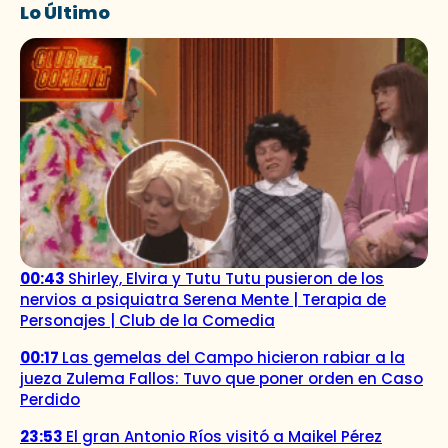
Lo Último
00:43
Shirley, Elvira y Tutu Tutu pusieron de los
nervios a psiquiatra Serena Mente | Terapia de
Personajes | Club de la Comedia
00:17
Las gemelas del Campo hicieron rabiar a la
jueza Zulema Fallos: Tuvo que poner orden en Caso
Perdido
23:53
El gran Antonio Ríos visitó a Maikel Pérez