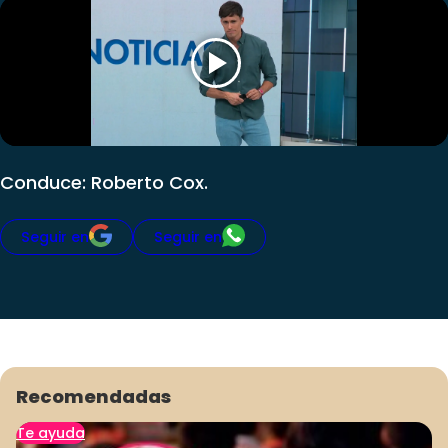
Club De La Comedia
Contigo en Directo
Plan Perfecto
El Tiempo
Sabingo
Todos Los Programas
Conduce: Roberto Cox.
Seguir en
Seguir en
Recomendadas
Te ayuda