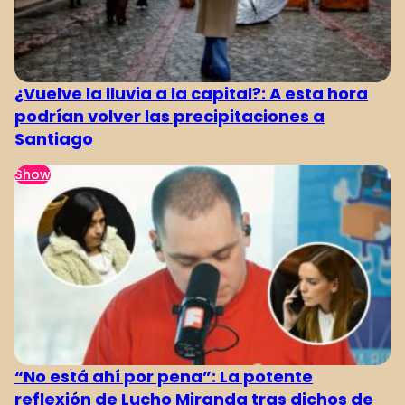
¿Vuelve la lluvia a la capital?: A esta hora
podrían volver las precipitaciones a
Santiago
Show
“No está ahí por pena”: La potente
reflexión de Lucho Miranda tras dichos de