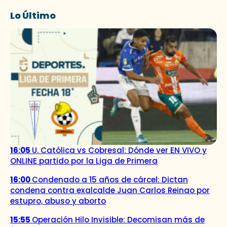
Lo Último
16:05
U. Católica vs Cobresal: Dónde ver EN VIVO y
ONLINE partido por la Liga de Primera
16:00
Condenado a 15 años de cárcel: Dictan
condena contra exalcalde Juan Carlos Reinao por
estupro, abuso y aborto
15:55
Operación Hilo Invisible: Decomisan más de