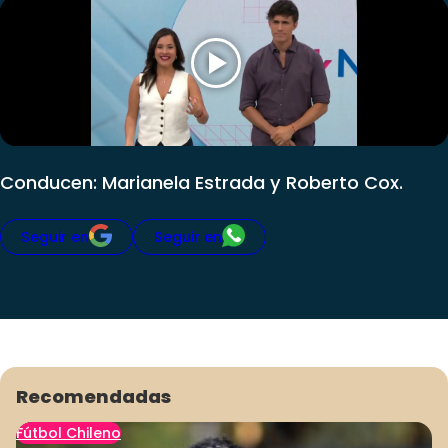
Club De La Comedia
Contigo en Directo
Plan Perfecto
El Tiempo
Sabingo
Todos Los Programas
Conducen: Marianela Estrada y Roberto Cox.
Seguir en
Seguir en
Recomendadas
Fútbol Chileno