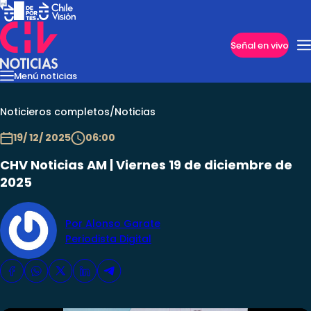
Imperdibles
Señal en vivo
Menú noticias
Internacional
Reportajes
Cazanoticias
Economía
Casos poli
Nacional
Noticieros completos
/
Noticias
19/ 12/ 2025
06:00
CHV Noticias AM | Viernes 19 de diciembre de
2025
Por Alonso Garate
Periodista Digital
Programas