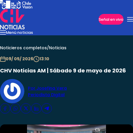
Imperdibles
Señal en vivo
Menú noticias
Internacional
Reportajes
Cazanoticias
Economía
Casos poli
Nacional
Noticieros completos
/
Noticias
09/ 05/ 2026
13:10
CHV Noticias AM | Sábado 9 de mayo de 2026
Por Josefina Vera
Periodista Digital
Programas