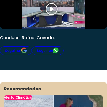
Club De La Comedia
Contigo en Directo
Plan Perfecto
El Tiempo
Sabingo
Conduce: Rafael Cavada.
Todos Los Programas
Seguir en
Seguir en
Recomendadas
Alerta Climática