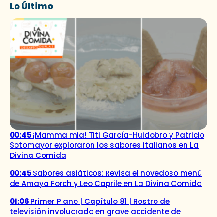
Lo Último
00:45
¡Mamma mia! Titi García-Huidobro y Patricio
Sotomayor exploraron los sabores italianos en La
Divina Comida
00:45
Sabores asiáticos: Revisa el novedoso menú
de Amaya Forch y Leo Caprile en La Divina Comida
01:06
Primer Plano | Capítulo 81 | Rostro de
televisión involucrado en grave accidente de