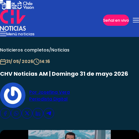
Imperdibles
Señal en vivo
Menú noticias
Internacional
Reportajes
Cazanoticias
Economía
Casos poli
Nacional
Noticieros completos
/
Noticias
31/ 05/ 2026
14:16
CHV Noticias AM | Domingo 31 de mayo 2026
Por Josefina Vera
Periodista Digital
Programas