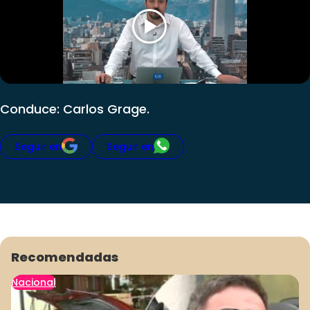
Club De La Comedia
Contigo en Directo
Plan Perfecto
El Tiempo
Sabingo
Conduce: Carlos Grage.
Todos Los Programas
Seguir en
Seguir en
Recomendadas
Nacional